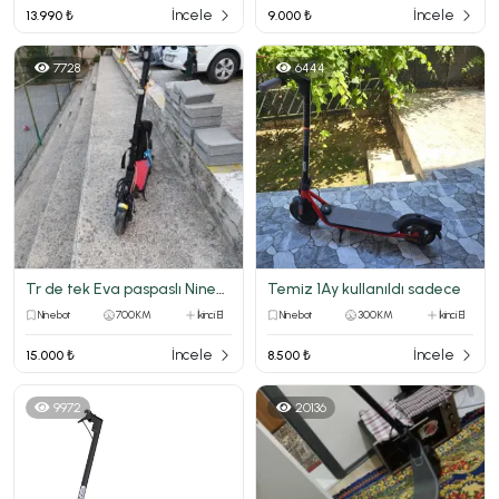
İncele
İncele
13.990 ₺
9.000 ₺
7728
6444
Tr de tek Eva paspaslı Ninebot F2
Temiz 1Ay kullanıldı sadece
Ninebot
700 KM
İkinci El
Ninebot
300 KM
İkinci El
İncele
İncele
15.000 ₺
8.500 ₺
9972
20136