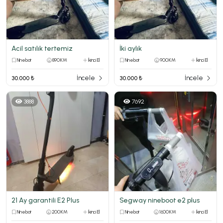
Acil satılık tertemiz
İki aylık
Ninebot
890 KM
İkinci El
Ninebot
900 KM
İkinci El
İncele
İncele
30.000 ₺
30.000 ₺
3888
7692
21 Ay garantili E2 Plus
Segway nineboot e2 plus
Ninebot
200 KM
İkinci El
Ninebot
1600 KM
İkinci El