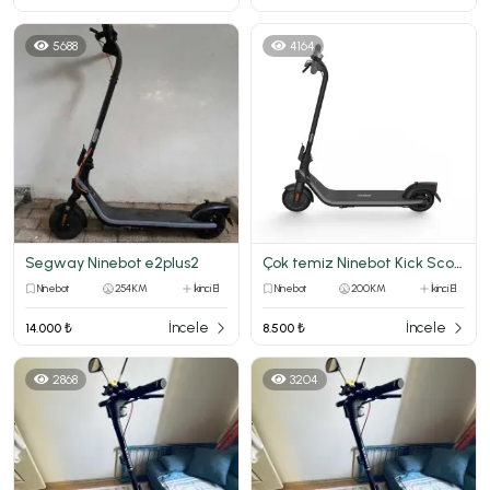
5688
4164
Segway Ninebot e2plus2
Çok temiz Ninebot Kick Scoter E2 Plus
Ninebot
254 KM
İkinci El
Ninebot
200 KM
İkinci El
İncele
İncele
14.000 ₺
8.500 ₺
2868
3204