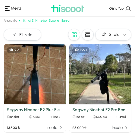
Menü
Giriş Yap
Anasayfa
İkinci El Ninebot Scooter İlanları
Sırala
Filtrele
216
1560
Segway Ninebot E2 Plus Elektirikli Scooter
Segway Ninebot F2 Pro Boncuk gibi mal
Ninebot
10 KM
İkinci El
Ninebot
1000 KM
İkinci El
İncele
İncele
13.500 ₺
25.000 ₺