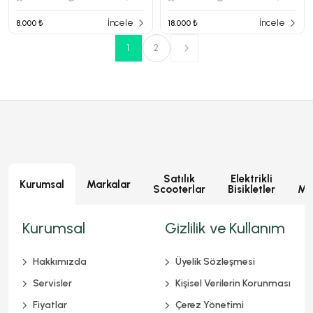
İncele
İncele
8.000 ₺
18.000 ₺
1
2
Satılık
Elektrikli
E
Kurumsal
Markalar
Scooterlar
Bisikletler
Mot
Kurumsal
Gizlilik ve Kullanım
Hakkımızda
Üyelik Sözleşmesi
Servisler
Kişisel Verilerin Korunması
Fiyatlar
Çerez Yönetimi