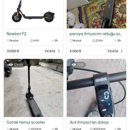
Ninebot F2
paraya ihtiyacim olduğu için satıyorum sıfır
Ninebot
4 KM
Sıfır
Ninebot
25 KM
Sıfır
İncele
İncele
13.000 ₺
5.000 ₺
12444
7212
Satılık temiz scooter
Acil ihtiyactan dolayı
Ninebot
1000 KM
Sıfır
Ninebot
30000 KM
Sıfır