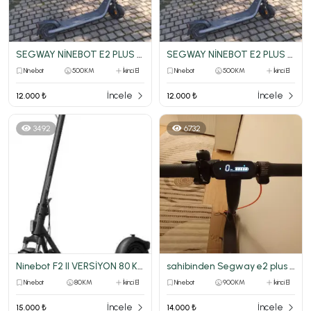
SEGWAY NİNEBOT E2 PLUS 2 2025 ELEKTRİKLİ SCOOTER
SEGWAY NİNEBOT E2 PLUS 2 2025 ELEKTRİKLİ SCOOTER
Ninebot
500 KM
İkinci El
Ninebot
500 KM
İkinci El
İncele
İncele
12.000 ₺
12.000 ₺
3492
6732
Ninebot F2 II VERSİYON 80 KMDE TEMMUZ AYINDA VATANDAN ALINMADIR
sahibinden Segway e2 plus 2025
Ninebot
80 KM
İkinci El
Ninebot
900 KM
İkinci El
İncele
İncele
15.000 ₺
14.000 ₺