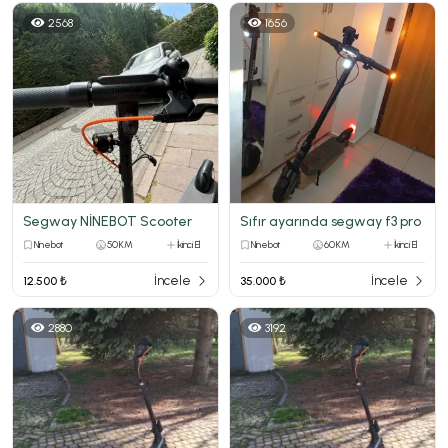
2568
1656
Segway NİNEBOT Scooter
Sıfır ayarında segway f3 pro
Ninebot
50 KM
İkinci El
Ninebot
60 KM
İkinci El
İncele
İncele
12.500 ₺
35.000 ₺
2880
3192