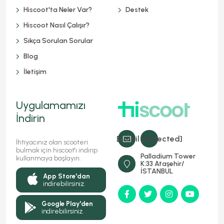
Hiscoot'ta Neler Var?
Destek
Hiscoot Nasıl Çalışır?
Sıkça Sorulan Sorular
Blog
İletişim
Uygulamamızı
İndirin
[email protected]
İhtiyacınız olan scooteri
bulmak için hiscoot'ı indirip
Palladium Tower
kullanmaya başlayın.
K:33 Ataşehir/
İSTANBUL
App Store'dan
indirebilirsiniz.
Google Play'den
indirebilirsiniz.