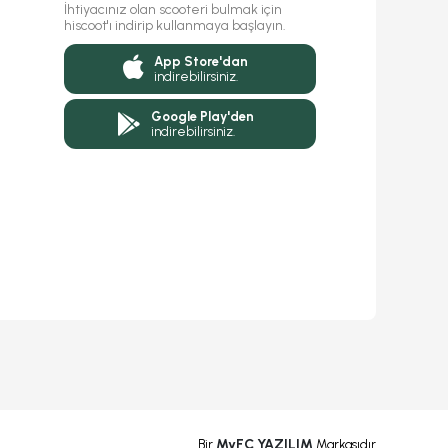
İhtiyacınız olan scooteri bulmak için
hiscoot'ı indirip kullanmaya başlayın.
App Store'dan
indirebilirsiniz.
Google Play'den
indirebilirsiniz.
MyFC YAZILIM
Bir
Markasıdır