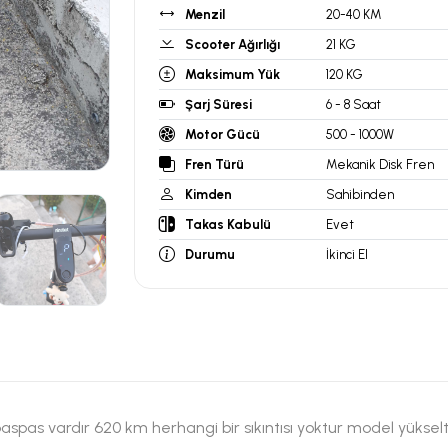
Menzil
20-40 KM
Scooter Ağırlığı
21 KG
Maksimum Yük
120 KG
Şarj Süresi
6 - 8 Saat
Motor Gücü
500 - 1000W
Fren Türü
Mekanik Disk Fren
Kimden
Sahibinden
Takas Kabulü
Evet
Durumu
İkinci El
pas vardır 620 km herhangi bir sıkıntısı yoktur model yükseltc