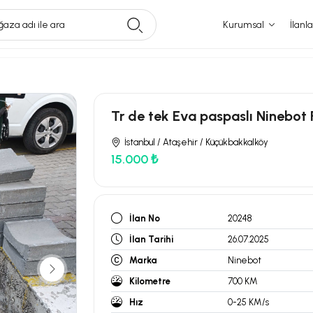
aza adı ile ara
Kurumsal
İlanla
Tr de tek Eva paspaslı Ninebot 
İstanbul / Ataşehir / Küçükbakkalköy
15.000 ₺
İlan No
20248
İlan Tarihi
26.07.2025
Marka
Ninebot
Kilometre
700 KM
Hız
0-25 KM/s