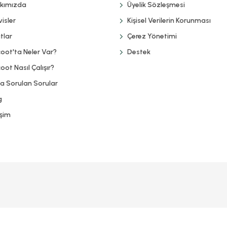
kımızda
Üyelik Sözleşmesi
isler
Kişisel Verilerin Korunması
tlar
Çerez Yönetimi
coot'ta Neler Var?
Destek
oot Nasıl Çalışır?
ça Sorulan Sorular
g
işim