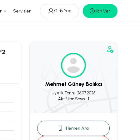
Giriş Yap
r
Servisler
İlan Ver
F2
Mehmet Güney Balıkcı
Üyelik Tarihi : 26.07.2025
Aktif İlan Sayısı : 1
Hemen Ara