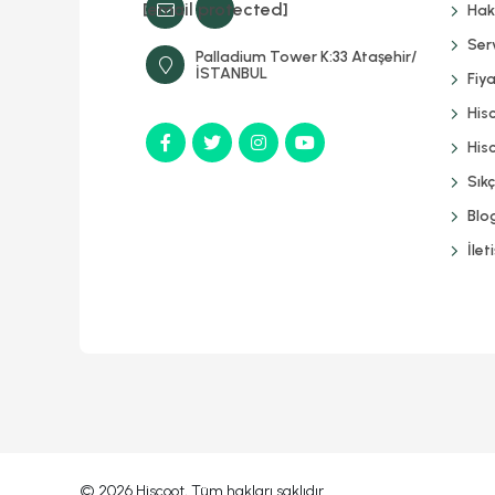
[email protected]
Hak
Serv
Palladium Tower K:33 Ataşehir/
İSTANBUL
Fiya
His
Hisc
Sık
Blo
İlet
© 2026 Hiscoot, Tüm hakları saklıdır.