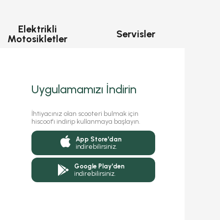
Elektrikli
Servisler
Motosikletler
Uygulamamızı İndirin
İhtiyacınız olan scooteri bulmak için
hiscoot'ı indirip kullanmaya başlayın.
App Store'dan
indirebilirsiniz.
Google Play'den
indirebilirsiniz.