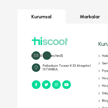
Kurumsal
Markalar
Kur
[email protected]
Hak
Serv
Palladium Tower K:33 Ataşehir/
İSTANBUL
Fiya
His
Hisc
Sık
Blo