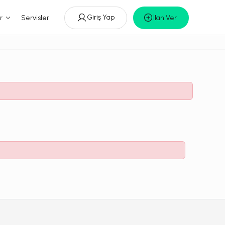
Giriş Yap
r
Servisler
İlan Ver