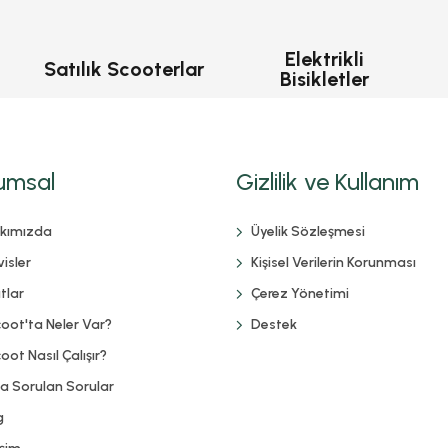
Elektrikli
Satılık Scooterlar
Bisikletler
umsal
Gizlilik ve Kullanım
kımızda
Üyelik Sözleşmesi
isler
Kişisel Verilerin Korunması
tlar
Çerez Yönetimi
coot'ta Neler Var?
Destek
oot Nasıl Çalışır?
ça Sorulan Sorular
g