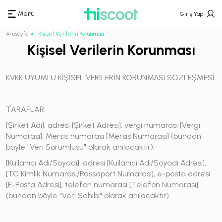
Menü
Giriş Yap
Anasayfa
Kişisel Verilerin Korunması
Kişisel Verilerin Korunması
KVKK UYUMLU KİŞİSEL VERİLERİN KORUNMASI SÖZLEŞMESİ
TARAFLAR:
[Şirket Adı], adresi [Şirket Adresi], vergi numarası [Vergi
Numarası], Mersis numarası [Mersis Numarası] (bundan
böyle "Veri Sorumlusu" olarak anılacaktır).
[Kullanıcı Adı/Soyadı], adresi [Kullanıcı Adı/Soyadı Adresi],
[TC Kimlik Numarası/Passaport Numarası], e-posta adresi
[E-Posta Adresi], telefon numarası [Telefon Numarası]
(bundan böyle "Veri Sahibi" olarak anılacaktır).