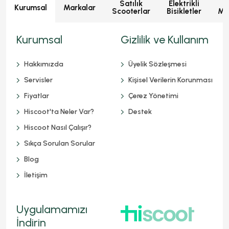
Satılık
Elektrikli
E
Kurumsal
Markalar
Scooterlar
Bisikletler
Mot
Kurumsal
Gizlilik ve Kullanım
Hakkımızda
Üyelik Sözleşmesi
Servisler
Kişisel Verilerin Korunması
Fiyatlar
Çerez Yönetimi
Hiscoot'ta Neler Var?
Destek
Hiscoot Nasıl Çalışır?
Sıkça Sorulan Sorular
Blog
İletişim
Uygulamamızı
İndirin