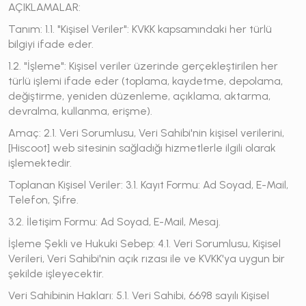
AÇIKLAMALAR:
Tanım:
1.1. "Kişisel Veriler": KVKK kapsamındaki her türlü
bilgiyi ifade eder.
1.2. "İşleme": Kişisel veriler üzerinde gerçekleştirilen her
türlü işlemi ifade eder (toplama, kaydetme, depolama,
değiştirme, yeniden düzenleme, açıklama, aktarma,
devralma, kullanma, erişme).
Amaç:
2.1. Veri Sorumlusu, Veri Sahibi'nin kişisel verilerini,
[Hiscoot] web sitesinin sağladığı hizmetlerle ilgili olarak
işlemektedir.
Toplanan Kişisel Veriler:
3.1. Kayıt Formu: Ad Soyad, E-Mail,
Telefon, Şifre.
3.2. İletişim Formu: Ad Soyad, E-Mail, Mesaj.
İşleme Şekli ve Hukuki Sebep:
4.1. Veri Sorumlusu, Kişisel
Verileri, Veri Sahibi'nin açık rızası ile ve KVKK'ya uygun bir
şekilde işleyecektir.
Veri Sahibinin Hakları:
5.1. Veri Sahibi, 6698 sayılı Kişisel