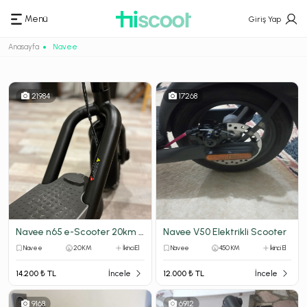
Menü
Giriş Yap
Anasayfa
Navee
21984
17268
Navee n65 e-Scooter 20km de aksesuarlı
Navee V50 Elektrikli Scooter
Navee
20 KM
İkinci El
Navee
450 KM
İkinci El
14.200 ₺ TL
İncele
12.000 ₺ TL
İncele
9168
6912