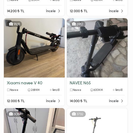
14.200 ₺ TL
İncele
12.000 ₺ TL
İncele
9168
6912
Xiaomi navee V 40
NAVEE N65
Navee
268 KM
İkinci El
Navee
600 KM
İkinci El
12.000 ₺ TL
İncele
14.000 ₺ TL
İncele
6084
3732