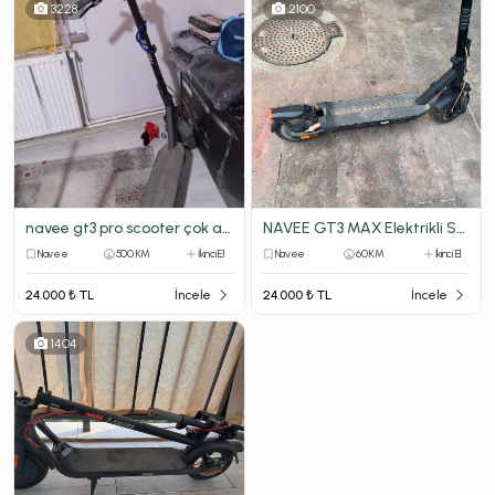
3228
2100
navee gt3 pro scooter çok acil satılık!!!
NAVEE GT3 MAX Elektrikli Scooter 1000W 75 KM Menzil
Navee
500 KM
İkinci El
Navee
60 KM
İkinci El
24.000 ₺ TL
İncele
24.000 ₺ TL
İncele
1404