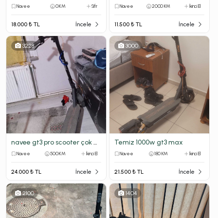
Navee
0 KM
Sıfır
Navee
2000 KM
İkinci El
18.000 ₺ TL
İncele
11.500 ₺ TL
İncele
3228
3000
navee gt3 pro scooter çok acil satılık!!!
Temiz 1000w gt3 max
Navee
500 KM
İkinci El
Navee
180 KM
İkinci El
24.000 ₺ TL
İncele
21.500 ₺ TL
İncele
2100
1404