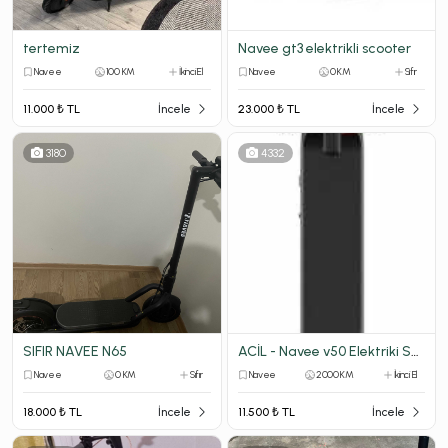
tertemiz
Navee gt3 elektrikli scooter
Navee
100 KM
İkinci El
Navee
0 KM
Sıfır
11.000 ₺ TL
İncele
23.000 ₺ TL
İncele
3180
4332
SIFIR NAVEE N65
ACİL - Navee v50 Elektriki Scooter
Navee
0 KM
Sıfır
Navee
2000 KM
İkinci El
18.000 ₺ TL
İncele
11.500 ₺ TL
İncele