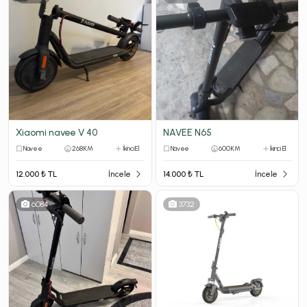
Xiaomi navee V 40
NAVEE N65
Navee
268 KM
İkinci El
Navee
600 KM
İkinci El
12.000 ₺ TL
İncele
14.000 ₺ TL
İncele
6084
3732