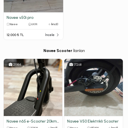
Navee v50i pro
Navee
6 KM
İkinci El
12.000 ₺ TL
İncele
Navee Scooter
İlanları
21984
17268
Navee n65 e-Scooter 20km de aksesuarlı
Navee V50 Elektrikli Scooter
Navee
20 KM
İkinci El
Navee
450 KM
İkinci El