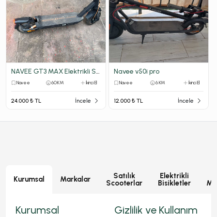
NAVEE GT3 MAX Elektrikli Scooter 1000W 75 KM Menzil
Navee v50i pro
Navee
60 KM
İkinci El
Navee
6 KM
İkinci El
24.000 ₺ TL
İncele
12.000 ₺ TL
İncele
Satılık
Elektrikli
E
Kurumsal
Markalar
Scooterlar
Bisikletler
Mot
Kurumsal
Gizlilik ve Kullanım