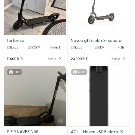
tertemiz
Navee gt3 elektrikli scooter
Navee
100 KM
İkinci El
Navee
0 KM
Sıfır
11.000 ₺ TL
İncele
23.000 ₺ TL
İncele
3180
4332
SIFIR NAVEE N65
ACİL - Navee v50 Elektriki Scooter