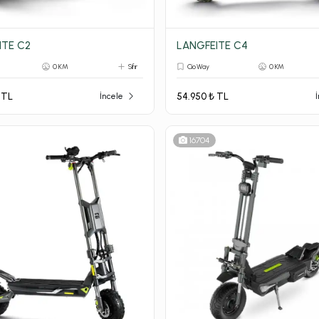
ITE C2
LANGFEITE C4
0 KM
Sıfır
Cio Way
0 KM
 TL
54.950 ₺ TL
İncele
16704