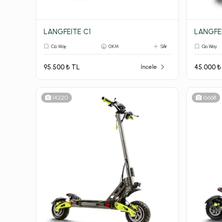
LANGFEITE C1
LANGFE
Cio Way
0 KM
Sıfır
Cio Way
95.500 ₺ TL
45.000 ₺
İncele
14220
16668