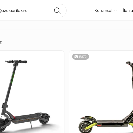
aza adı ile ara
Kurumsal
İlanla
r.
13872