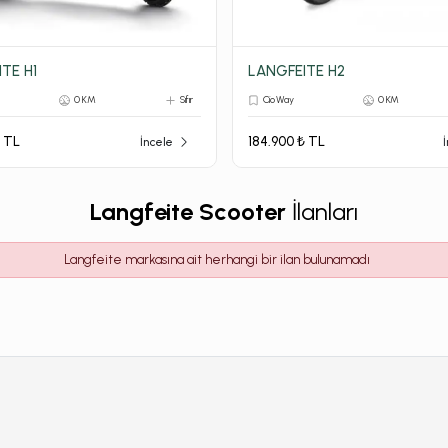
TE H1
LANGFEITE H2
0 KM
Sıfır
Cio Way
0 KM
₺ TL
184.900 ₺ TL
İncele
Langfeite Scooter
İlanları
Langfeite markasına ait herhangi bir ilan bulunamadı