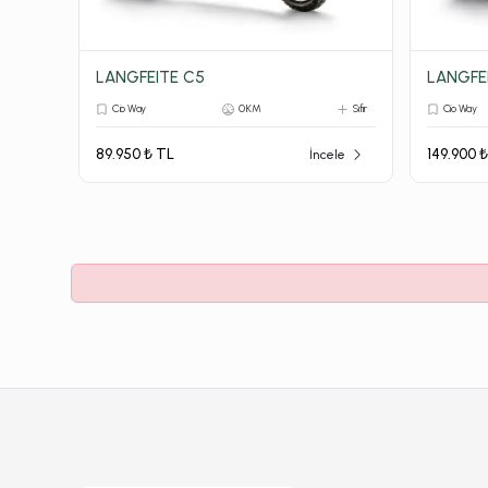
LANGFEITE C5
LANGFEI
Cio Way
0 KM
Sıfır
Cio Way
89.950 ₺ TL
149.900 
İncele