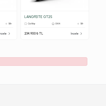
LANGFEITE GT2S
Sıfır
Cio Way
0 KM
Sıfır
234.900 ₺ TL
İncele
İncele