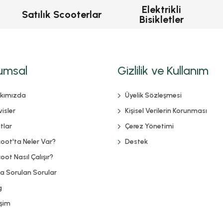
Elektrikli
Satılık Scooterlar
Bisikletler
umsal
Gizlilik ve Kullanım
kımızda
Üyelik Sözleşmesi
isler
Kişisel Verilerin Korunması
tlar
Çerez Yönetimi
coot'ta Neler Var?
Destek
oot Nasıl Çalışır?
ça Sorulan Sorular
g
işim