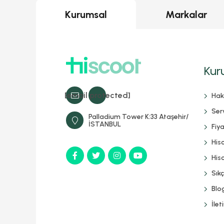
Kurumsal
Markalar
Kur
[email protected]
Hak
Serv
Palladium Tower K:33 Ataşehir/
İSTANBUL
Fiya
His
Hisc
Sık
Blo
İlet