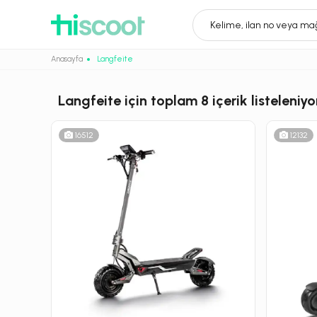
Kelime, ilan no veya mağ
Anasayfa
Langfeite
Langfeite
için toplam
8
içerik listeleniyo
16512
12132