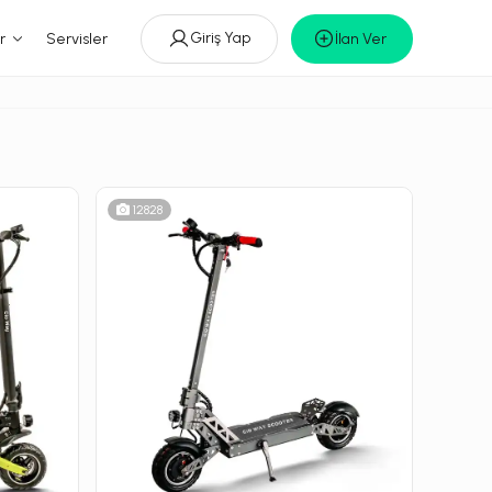
Giriş Yap
r
Servisler
İlan Ver
12828