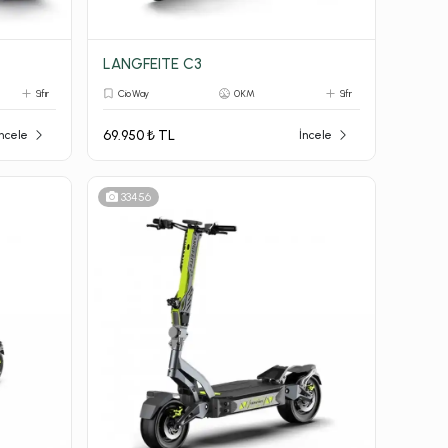
LANGFEITE C3
Sıfır
Cio Way
0 KM
Sıfır
69.950 ₺ TL
İncele
İncele
33456