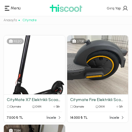
Menü
Giriş Yap
Anasayfa
Citymate
11520
6768
CityMate X7 Elektrikli Scooter
Citymate Fire Elektrikli Scooter - 1 Sene Önce Alındı, Hiç Kullanılmadı
Citymate
0 KM
Sıfır
Citymate
0 KM
Sıfır
7.500 ₺ TL
İncele
14.000 ₺ TL
İncele
7584