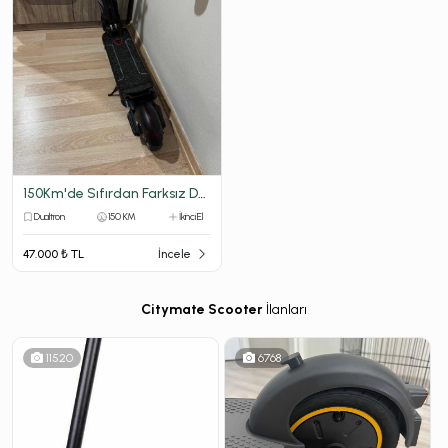
150Km'de Sıfırdan Farksız Dualtron Popular
Dualtron
150 KM
İkinci El
47.000 ₺ TL
İncele
Citymate Scooter
İlanları
11520
6768