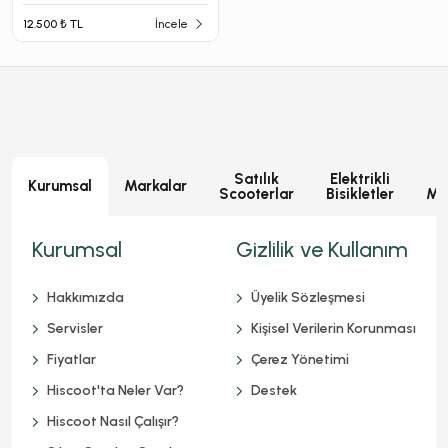
12.500 ₺ TL
İncele
Satılık
Elektrikli
E
Kurumsal
Markalar
Scooterlar
Bisikletler
Mot
Kurumsal
Gizlilik ve Kullanım
Hakkımızda
Üyelik Sözleşmesi
Servisler
Kişisel Verilerin Korunması
Fiyatlar
Çerez Yönetimi
Hiscoot'ta Neler Var?
Destek
Hiscoot Nasıl Çalışır?