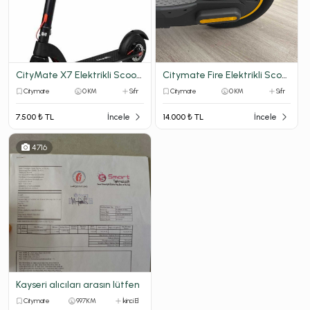
CityMate X7 Elektrikli Scooter
Citymate Fire Elektrikli Scooter - 1 Sene Önce Alındı, Hiç Kullanılmadı
Citymate
0 KM
Sıfır
Citymate
0 KM
Sıfır
7.500 ₺ TL
İncele
14.000 ₺ TL
İncele
4716
Kayseri alıcıları arasın lütfen
Citymate
997 KM
İkinci El