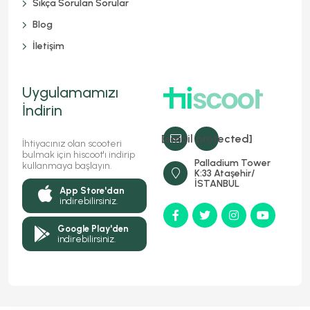
Sıkça Sorulan Sorular
Blog
İletişim
Uygulamamızı
İndirin
[email protected]
İhtiyacınız olan scooteri
bulmak için hiscoot'ı indirip
Palladium Tower
kullanmaya başlayın.
K:33 Ataşehir/
İSTANBUL
App Store'dan
indirebilirsiniz.
Google Play'den
indirebilirsiniz.