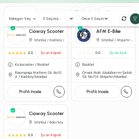
3
Sonuç
Sırala
Kategori Seç
Cioway Scooter Kadıköy
AFM E-Bike
İstanbul / Kadıköy / Rasimpaşa
İstanbul / Ataşehir / Ör
5.0
Şu an Kapalı
0.0
Şu an Açık
Kickscooter / Bisiklet
Bisiklet
Rasimpaşa Meltem Sk. No:15
Örnek Mah. Abdulkerim Şebik
A .1 Kadıköy/İstanbul
Sk. No:7/A Ataşehir/İstanbul
Profili İncele
Profili İncele
Cioway Scooter Bakırköy
İstanbul / Bakırköy / Florya
5.0
Şu an Kapalı