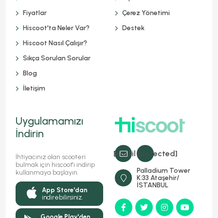
Fiyatlar
Çerez Yönetimi
Hiscoot'ta Neler Var?
Destek
Hiscoot Nasıl Çalışır?
Sıkça Sorulan Sorular
Blog
İletişim
Uygulamamızı
İndirin
[email protected]
İhtiyacınız olan scooteri
bulmak için hiscoot'ı indirip
Palladium Tower
kullanmaya başlayın.
K:33 Ataşehir/
İSTANBUL
App Store'dan
indirebilirsiniz.
Google Play'den