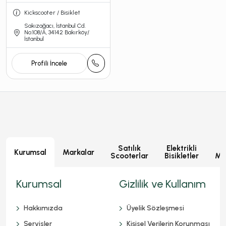
Kickscooter / Bisiklet
Sakızağacı, İstanbul Cd.
No:108/A, 34142 Bakırköy/
İstanbul
Profili İncele
Satılık
Elektrikli
E
Kurumsal
Markalar
Scooterlar
Bisikletler
Mot
Kurumsal
Gizlilik ve Kullanım
Hakkımızda
Üyelik Sözleşmesi
Servisler
Kişisel Verilerin Korunması