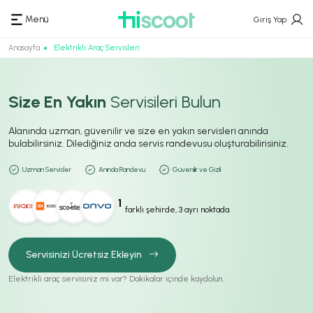
Menü
Giriş Yap
Anasayfa
Elektrikli Araç Servisleri
Size En Yakın
Servisileri Bulun
Alanında uzman, güvenilir ve size en yakın servisleri anında
bulabilirsiniz. Dilediğiniz anda servis randevusu oluşturabilirisiniz.
Uzman Servisler
Anında Randevu
Güvenilir ve Gizli
1
farklı şehirde, 3 ayrı noktada.
Servisinizi Ücretsiz Ekleyin
Elektrikli araç servisiniz mi var? Dakikalar içinde kaydolun.