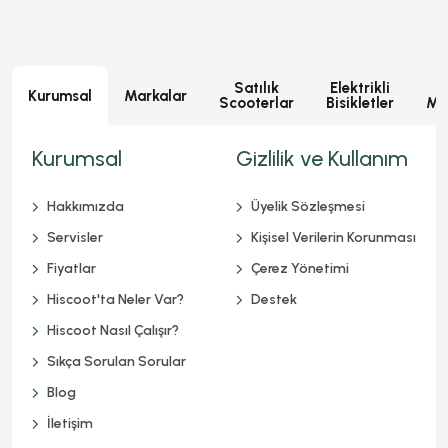
Satılık
Elektrikli
E
Kurumsal
Markalar
Scooterlar
Bisikletler
Mot
Kurumsal
Gizlilik ve Kullanım
Hakkımızda
Üyelik Sözleşmesi
Servisler
Kişisel Verilerin Korunması
Fiyatlar
Çerez Yönetimi
Hiscoot'ta Neler Var?
Destek
Hiscoot Nasıl Çalışır?
Sıkça Sorulan Sorular
Blog
İletişim