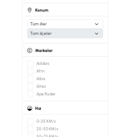
Konum
Markalar
Adabis
Afm
Alba
Altec
Ape Ryder
Apec
Hız
Arora
Askoll
0-25 KM/s
Bafang
25-50 KM/s
Batavus
50-75 KM/s