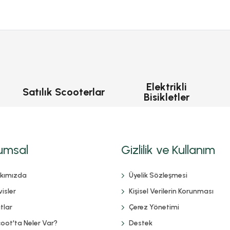
Elektrikli
Satılık Scooterlar
Bisikletler
umsal
Gizlilik ve Kullanım
kımızda
Üyelik Sözleşmesi
isler
Kişisel Verilerin Korunması
tlar
Çerez Yönetimi
coot'ta Neler Var?
Destek