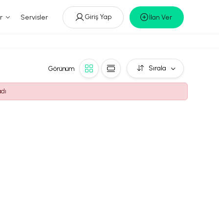
Giriş Yap
r
Servisler
İlan Ver
Sırala
Görünüm
adı