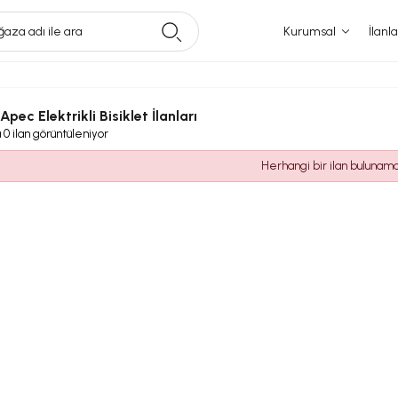
aza adı ile ara
Kurumsal
İlanla
 Apec Elektrikli Bisiklet İlanları
a
0
ilan görüntüleniyor
Herhangi bir ilan bulunam