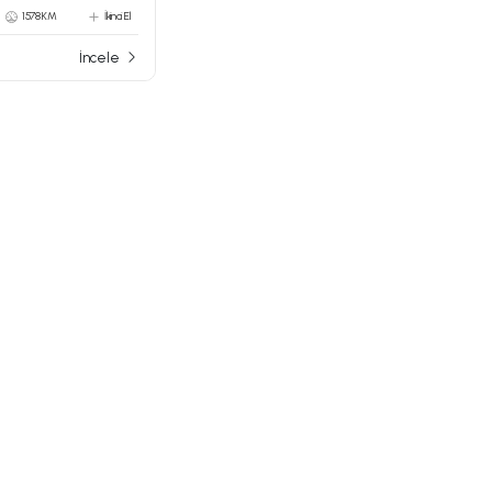
1578 KM
İkinci El
İncele