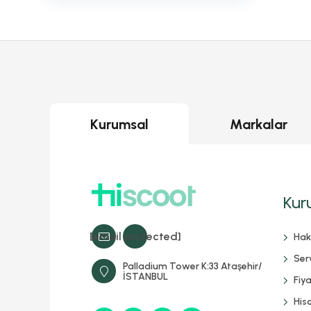
Kurumsal
Markalar
Kur
[email protected]
Hak
Serv
Palladium Tower K:33 Ataşehir/
İSTANBUL
Fiya
His