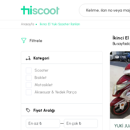
Kelime, ilan no veya mağ
Anasayfa
İkinci El Yuki Scooter İlanları
İkinci E
Filtrele
Bu sayfad
1788
Kategori
Scooter
Bisiklet
Motosiklet
Aksesuar & Yedek Parça
Fiyat Aralığı
—