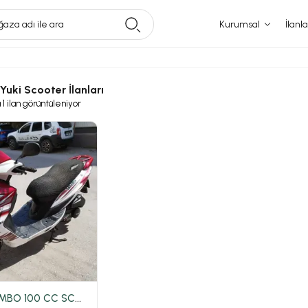
aza adı ile ara
Kurumsal
İlanla
l Yuki Scooter İlanları
a
1
ilan görüntüleniyor
YUKİ JUMBO 100 CC SCOOTER