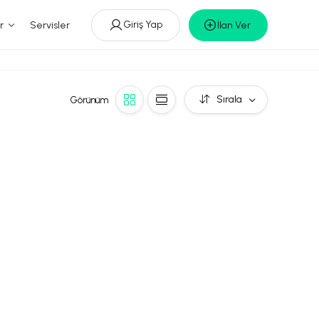
Giriş Yap
r
Servisler
İlan Ver
Sırala
Görünüm