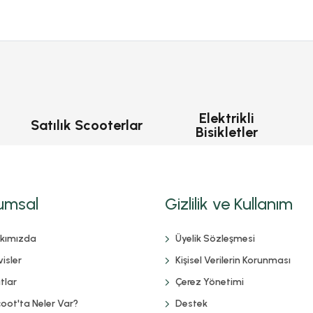
Elektrikli
Satılık Scooterlar
Bisikletler
umsal
Gizlilik ve Kullanım
kımızda
Üyelik Sözleşmesi
isler
Kişisel Verilerin Korunması
tlar
Çerez Yönetimi
coot'ta Neler Var?
Destek