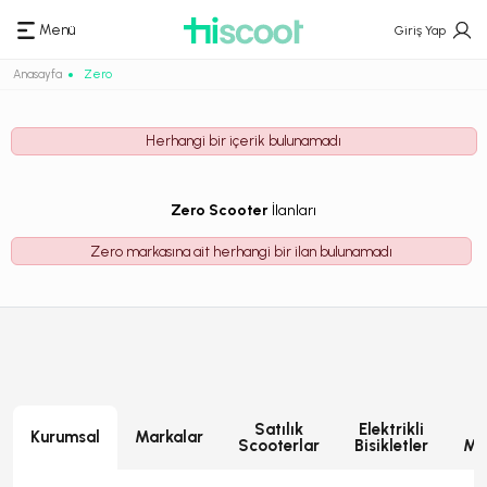
Menü
Giriş Yap
Anasayfa
Zero
Herhangi bir içerik bulunamadı
Zero Scooter
İlanları
Zero markasına ait herhangi bir ilan bulunamadı
Satılık
Elektrikli
E
Kurumsal
Markalar
Scooterlar
Bisikletler
Mot