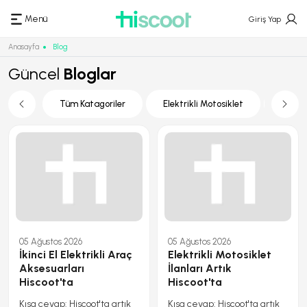
Menü
Giriş Yap
Anasayfa
Blog
Güncel
Bloglar
isiklet
Tüm Katagoriler
Elektrikli Motosiklet
Akses
05 Ağustos 2026
05 Ağustos 2026
İkinci El Elektrikli Araç
Elektrikli Motosiklet
Aksesuarları
İlanları Artık
Hiscoot'ta
Hiscoot'ta
Kısa cevap: Hiscoot'ta artık
Kısa cevap: Hiscoot'ta artık