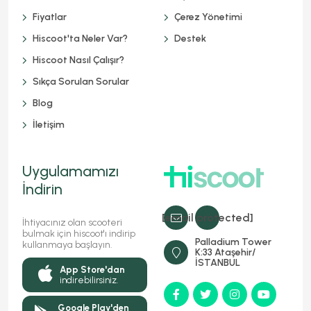
Fiyatlar
Çerez Yönetimi
Hiscoot'ta Neler Var?
Destek
Hiscoot Nasıl Çalışır?
Sıkça Sorulan Sorular
Blog
İletişim
Uygulamamızı
İndirin
[email protected]
İhtiyacınız olan scooteri
bulmak için hiscoot'ı indirip
Palladium Tower
kullanmaya başlayın.
K:33 Ataşehir/
İSTANBUL
App Store'dan
indirebilirsiniz.
Google Play'den