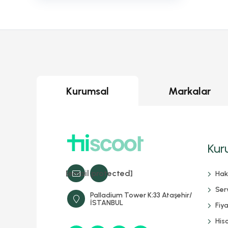
Kurumsal
Markalar
Kur
[email protected]
Hak
Serv
Palladium Tower K:33 Ataşehir/
İSTANBUL
Fiya
His