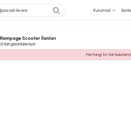
aza adı ile ara
Kurumsal
İlanla
l Rampage Scooter İlanları
a
0
ilan görüntüleniyor
Herhangi bir ilan bulunam