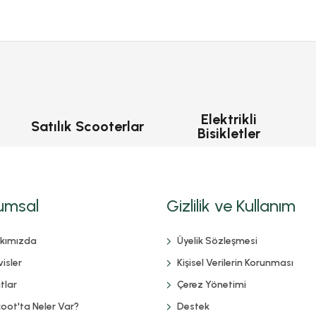
Elektrikli
Satılık Scooterlar
Bisikletler
umsal
Gizlilik ve Kullanım
kımızda
Üyelik Sözleşmesi
isler
Kişisel Verilerin Korunması
tlar
Çerez Yönetimi
coot'ta Neler Var?
Destek