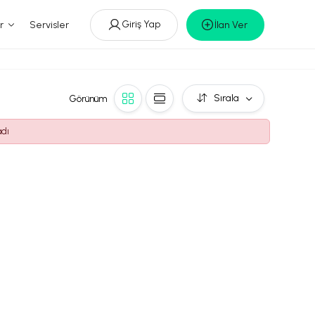
Giriş Yap
r
Servisler
İlan Ver
Sırala
Görünüm
adı