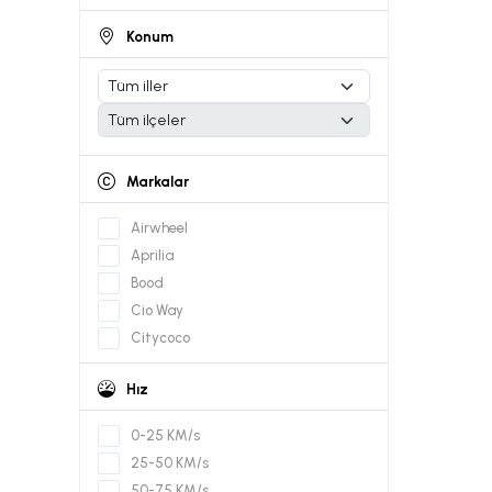
Konum
Markalar
Airwheel
Aprilia
Bood
Cio Way
Citycoco
Citymate
Hız
Diğer Markalar
Doohan
0-25 KM/s
Dualtron
25-50 KM/s
Ducati
50-75 KM/s