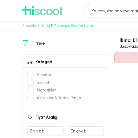
Kelime, ilan no veya mağ
Anasayfa
İkinci El Rampage Scooter İlanları
İkinci E
Filtrele
Bu sayfad
Kategori
Scooter
Bisiklet
Motosiklet
Aksesuar & Yedek Parça
Fiyat Aralığı
—