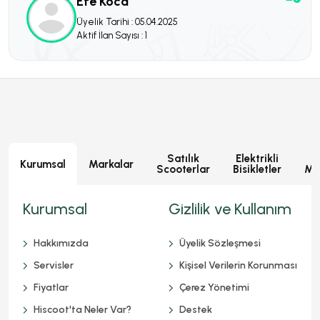
Efe Koca
Üyelik Tarihi : 05.04.2025
Aktif İlan Sayısı : 1
Satılık
Elektrikli
E
Kurumsal
Markalar
Scooterlar
Bisikletler
Mot
Kurumsal
Gizlilik ve Kullanım
Hakkımızda
Üyelik Sözleşmesi
Servisler
Kişisel Verilerin Korunması
Fiyatlar
Çerez Yönetimi
Hiscoot'ta Neler Var?
Destek