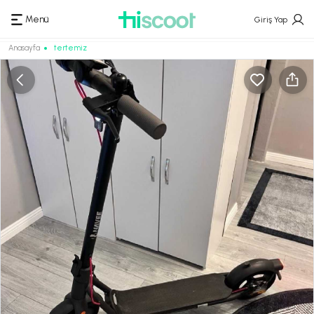
Menü
Giriş Yap
Anasayfa
tertemiz