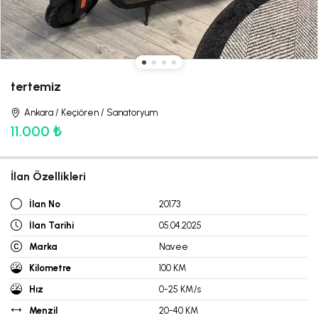
tertemiz
Ankara / Keçiören / Sanatoryum
11.000 ₺
İlan Özellikleri
İlan No
20173
İlan Tarihi
05.04.2025
Marka
Navee
Kilometre
100 KM
Hız
0-25 KM/s
Menzil
20-40 KM