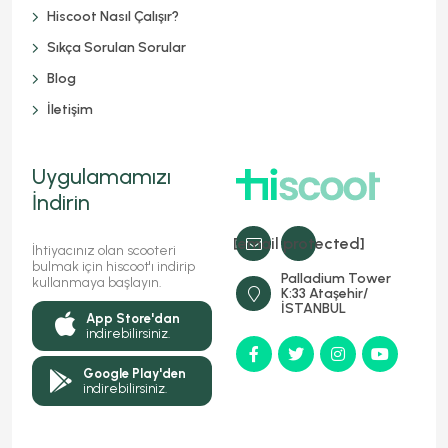
Hiscoot Nasıl Çalışır?
Sıkça Sorulan Sorular
Blog
İletişim
Uygulamamızı
İndirin
[email protected]
İhtiyacınız olan scooteri
bulmak için hiscoot'ı indirip
Palladium Tower
kullanmaya başlayın.
K:33 Ataşehir/
İSTANBUL
App Store'dan
indirebilirsiniz.
Google Play'den
indirebilirsiniz.