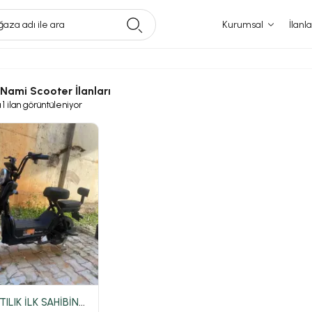
aza adı ile ara
Kurumsal
İlanla
l Nami Scooter İlanları
a
1
ilan görüntüleniyor
ACİL SATILIK İLK SAHİBİNDEN MOTOLUX GOGO