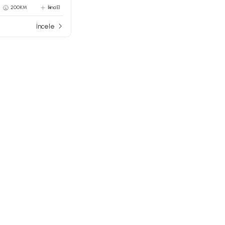
200 KM
İkinci El
İncele