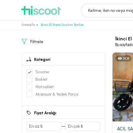
Kelime, ilan no veya mağ
Anasayfa
İkinci El Nami Scooter İlanları
İkinci E
Filtrele
Bu sayfad
9108
Kategori
Scooter
Bisiklet
Motosiklet
Aksesuar & Yedek Parça
Fiyat Aralığı
—