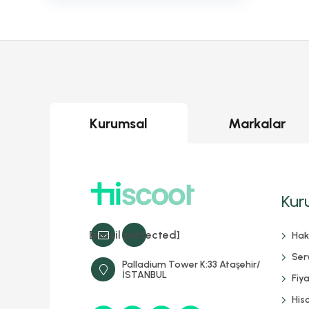
Kurumsal
Markalar
Kur
[email protected]
Hak
Serv
Palladium Tower K:33 Ataşehir/
İSTANBUL
Fiya
His