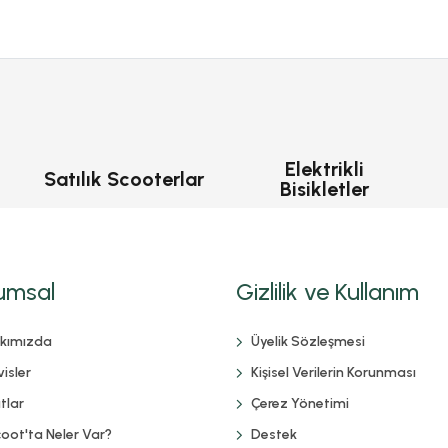
Elektrikli
Satılık Scooterlar
Bisikletler
umsal
Gizlilik ve Kullanım
kımızda
Üyelik Sözleşmesi
isler
Kişisel Verilerin Korunması
tlar
Çerez Yönetimi
coot'ta Neler Var?
Destek