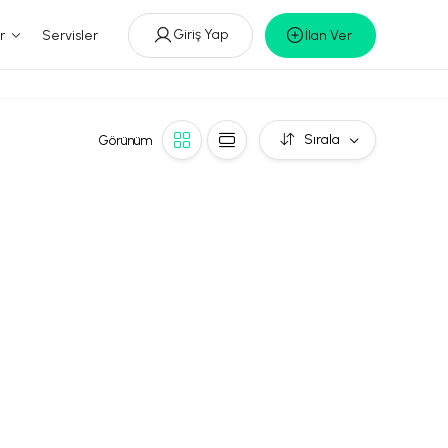
Giriş Yap
r
Servisler
İlan Ver
Sırala
Görünüm