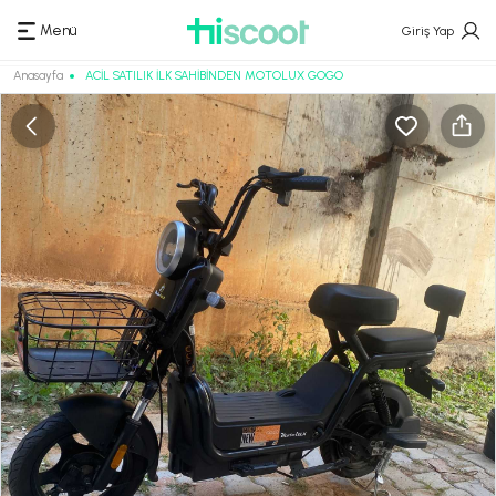
Menü
Giriş Yap
Anasayfa
ACİL SATILIK İLK SAHİBİNDEN MOTOLUX GOGO