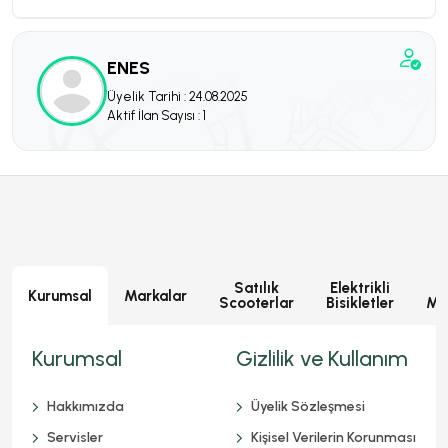
ENES
Üyelik Tarihi : 24.08.2025
Aktif İlan Sayısı : 1
Satılık
Elektrikli
E
Kurumsal
Markalar
Scooterlar
Bisikletler
Mot
Kurumsal
Gizlilik ve Kullanım
Hakkımızda
Üyelik Sözleşmesi
Servisler
Kişisel Verilerin Korunması