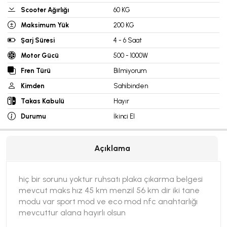
Scooter Ağırlığı
60 KG
Maksimum Yük
200 KG
Şarj Süresi
4 - 6 Saat
Motor Gücü
500 - 1000W
Fren Türü
Bilmiyorum
Kimden
Sahibinden
Takas Kabulü
Hayır
Durumu
İkinci El
Açıklama
hiç bir sorunu yoktur ruhsatı plaka çıkarma belgesi
mevcut maks hız 45 km menzil 56 km dir iki tane
modu var sport mod ve eco mod nfc anahtarlığı
mevcuttur alana hayırlı olsun