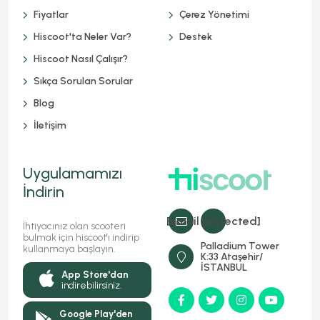
Fiyatlar
Çerez Yönetimi
Hiscoot'ta Neler Var?
Destek
Hiscoot Nasıl Çalışır?
Sıkça Sorulan Sorular
Blog
İletişim
Uygulamamızı
İndirin
[email protected]
İhtiyacınız olan scooteri
bulmak için hiscoot'ı indirip
Palladium Tower
kullanmaya başlayın.
K:33 Ataşehir/
İSTANBUL
App Store'dan
indirebilirsiniz.
Google Play'den