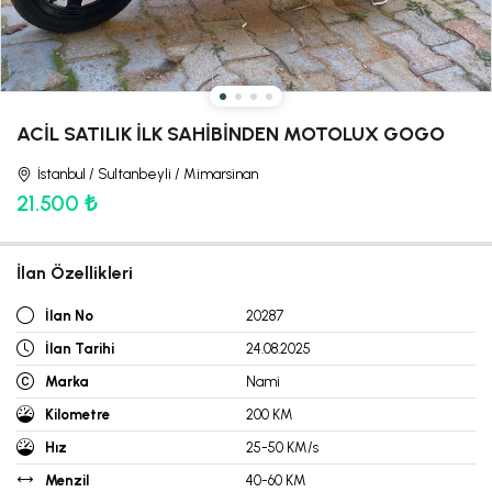
ACİL SATILIK İLK SAHİBİNDEN MOTOLUX GOGO
İstanbul / Sultanbeyli / Mimarsinan
21.500 ₺
İlan Özellikleri
İlan No
20287
İlan Tarihi
24.08.2025
Marka
Nami
Kilometre
200 KM
Hız
25-50 KM/s
Menzil
40-60 KM