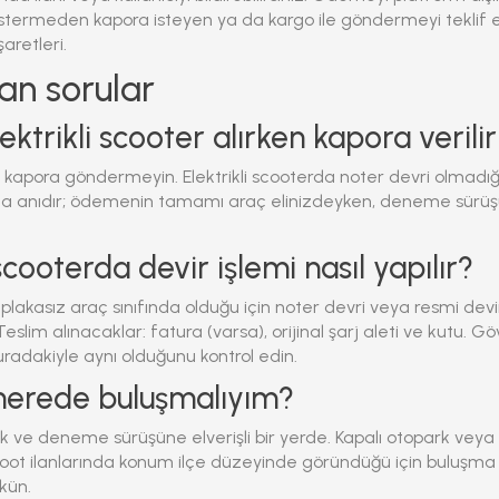
östermeden kapora isteyen ya da kargo ile göndermeyi teklif
aretleri.
lan sorular
elektrikli scooter alırken kapora verili
apora göndermeyin. Elektrikli scooterda noter devri olmadığı i
a anıdır; ödemenin tamamı araç elinizdeyken, deneme sürü
 scooterda devir işlemi nasıl yapılır?
r plakasız araç sınıfında olduğu için noter devri veya resmi devi
slim alınacaklar: fatura (varsa), orijinal şarj aleti ve kutu. G
radakiyle aynı olduğunu kontrol edin.
 nerede buluşmalıyım?
k ve deneme sürüşüne elverişli bir yerde. Kapalı otopark veya 
coot ilanlarında konum ilçe düzeyinde göründüğü için buluşma
kün.