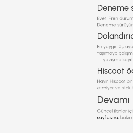
Deneme s
Evet. Fren durum
Deneme sürüşüne 
Dolandırı
En yaygın üç uya
taşımaya çalışma
— yazışma kayıt a
Hiscoot ö
Hayır. Hiscoot bi
etmiyor ve stok 
Devamı
Güncel ilanlar iç
sayfasına
, bakım