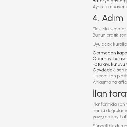
Batarya gösterge
Ayrıntılı muayen
4. Adım
Elektrikli scoote
Bunun pratik son
Uyulacak kuralla
Görmeden kapora 
Ödemeyi buluşma
Faturayı, kutuyu v
Gövdedeki seri n
Hiscoot ilan plat
Anlaşma taraflar
İlan tar
Platformda ilan 
her iki doğrula
yazışma kayıt alt
Şüpheli bir durum