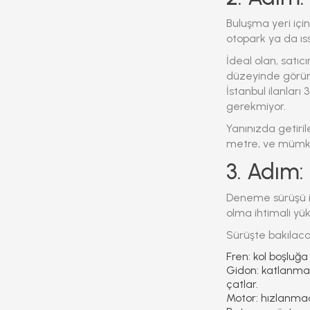
Buluşma yeri içi
otopark ya da ıss
İdeal olan, satıc
düzeyinde görünü
İstanbul ilanlar
gerekmiyor.
Yanınızda getiril
metre, ve mümkü
3. Adım
Deneme sürüşü i
olma ihtimali yü
Sürüşte bakılaca
Fren:
kol boşluğa
Gidon:
katlanma m
çatlar.
Motor:
hızlanmad