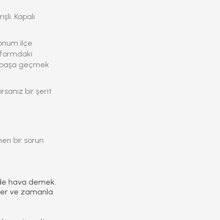
li. Kapalı
konum ilçe
tformdaki
an başa geçmek
rsanız bir şerit
en bir sorun
emde hava demek.
trer ve zamanla