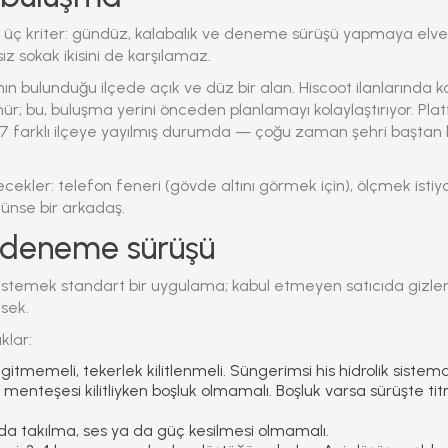
n üç kriter: gündüz, kalabalık ve deneme sürüşü yapmaya elveriş
ız sokak ikisini de karşılamaz.
ının bulunduğu ilçede açık ve düz bir alan. Hiscoot ilanlarında 
r; bu, buluşma yerini önceden planlamayı kolaylaştırıyor. Pla
ı 37 farklı ilçeye yayılmış durumda — çoğu zaman şehri başt
ecekler: telefon feneri (gövde altını görmek için), ölçmek istiyo
nse bir arkadaş.
: deneme sürüşü
stemek standart bir uygulama; kabul etmeyen satıcıda gizlen
ksek.
klar:
 gitmemeli, tekerlek kilitlenmeli. Süngerimsi his hidrolik sist
enteşesi kilitliyken boşluk olmamalı. Boşluk varsa sürüşte ti
a takılma, ses ya da güç kesilmesi olmamalı.