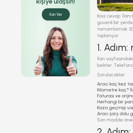
kişiye ulaşsın!
İlan Ver
Kısa cevap:
İlanı
güvenli bir yer
tamamlamak. Ele
toplanıyor.
1. Adım:
İlan sayfasında
belirler. Telefon
Sorulacaklar:
Aracı kaç kez tam
Kilometre kaç? İ
Faturası ve orijin
Herhangi bir parç
Kaza geçmişi va
Aracı şarjı dolu g
Son madde önemli
2. Adım: