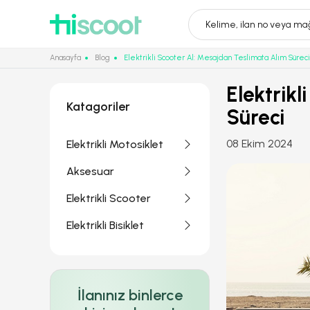
Kelime, ilan no veya mağ
Anasayfa
Blog
Elektrikli Scooter Al: Mesajdan Teslimata Alım Süreci
Elektrik
Katagoriler
Süreci
08 Ekim 2024
Elektrikli Motosiklet
Aksesuar
Elektrikli Scooter
Elektrikli Bisiklet
İlanınız binlerce