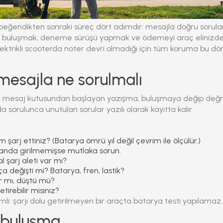
 beğendikten sonraki süreç dört adımdır: mesajla doğru sorula
de buluşmak, deneme sürüşü yapmak ve ödemeyi araç elinizd
ktrikli scooterda noter devri olmadığı için tüm koruma bu d
 mesajla ne sorulmalı
ki mesaj kutusundan başlayan yazışma, buluşmaya değip de
da sorulunca unutulan sorular yazılı olarak kayıtta kalır.
 şarj ettiniz? (Batarya ömrü yıl değil çevrim ile ölçülür.)
landa girilmemişse mutlaka sorun.
al şarj aleti var mı?
a değişti mi? Batarya, fren, lastik?
r mı, düştü mü?
etirebilir misiniz?
: şarjı dolu getirilmeyen bir araçta batarya testi yapılamaz.
 buluşma