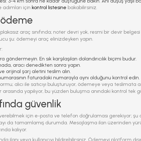
si:
3-4 km sonra ne kadar düştüğüne bakın. Ani düşüş yaşlı bat
e adımları için
kontrol listesine
bakabilirsiniz.
: ödeme
r plakasız araç sınıfında; noter devri yok, resmi bir devir belge
ucu şu:
ödemeyi araç elinizdeyken yapın.
r:
göndermeyin. En sık karşılaşılan dolandırıcılık biçimi budur.
da, aracı denedikten sonra yapın.
e orijinal şarj aletini teslim alın.
umarasının faturadaki numarayla aynı olduğunu kontrol edin.
formu; alıcı ile satıcıyı buluşturuyor, ödemeye veya teslimata ar
 arasında yapılıyor, bu yüzden buluşma anındaki kontrol tek 
afında güvenlik
verebilmek için e-posta ve telefon doğrulaması gerekiyor; şu 
mayı da tamamlamış durumda. Mesajlaşma ilan üzerinden yürü
ında kalıyor.
da ilanı veya kullanıcıyı bildirebilirsiniz. Ödemeyi platform dı