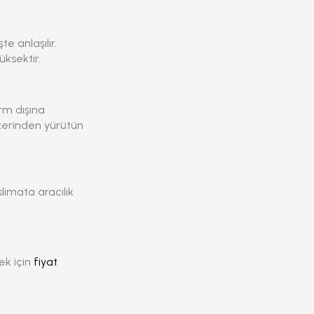
e anlaşılır.
ksektir.
rm dışına
zerinden yürütün
slimata aracılık
ek için
fiyat