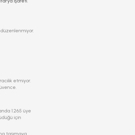
arya işareti.
si düzenlenmiyor.
acılık etmiyor.
güvence.
anda 1.265 üye
düğü için
şına taşımaya