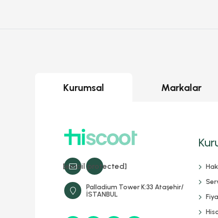
Kurumsal
Markalar
Kur
[email protected]
Hak
Serv
Palladium Tower K:33 Ataşehir/
İSTANBUL
Fiya
His