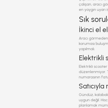
çalışan, aracı g
en yaygın uyarı iş
Sık soru
İkinci el 
Aracı görmeden k
koruması buluşm
yapılmalı.
Elektrikli
Elektrikli scoote
düzenlenmiyor. Te
numarasının fatu
Satıcıyla
Gündüz, kalabalı
uygun değil. His
planlamak müm