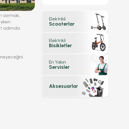
rı sormak,
Elektrikli
eyken
Scooterlar
ört adımda
Elektrikli
Bisikletler
ğmeyeceğini
En Yakın
Servisler
Aksesuarlar