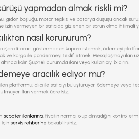
ürüşü yapmadan almak riskli mi?
u, gidon boşluğu, motor tepkisi ve batarya düşüşü ancak sürüşt
izin vermeyen bir satıcıda gizlenen bir sorun olma ihtimali yü
cılıktan nasıl korunurum?
rı işareti: aracı göstermeden kapora istemek, ödemeyi platfo
k ve kargo ile göndermeyi teklif etmek. Mesajlaşmayı ilan ü
ltında kalır. Şüpheli durumda ilanı veya kullanıcıyı bildirin.
demeye aracılık ediyor mu?
r ilan platformu; alıcı ile satıcıyı buluşturuyor, ödemeye veya te
tutmuyor. İlan vermek ücretsiz.
in
scooter ilanlarına
, fiyatın normal olup olmadığını kontrol etm
 için
servis rehberine
bakabilirsiniz.