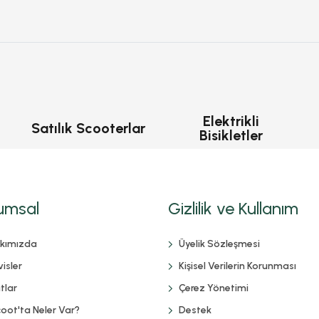
Elektrikli
Satılık Scooterlar
Bisikletler
umsal
Gizlilik ve Kullanım
kımızda
Üyelik Sözleşmesi
isler
Kişisel Verilerin Korunması
tlar
Çerez Yönetimi
coot'ta Neler Var?
Destek