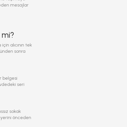
 eden mesajlar
r mi?
çin alıcının tek
şünden sonra
r belgesi
övdedeki seri
ıssız sokak
 yerini önceden