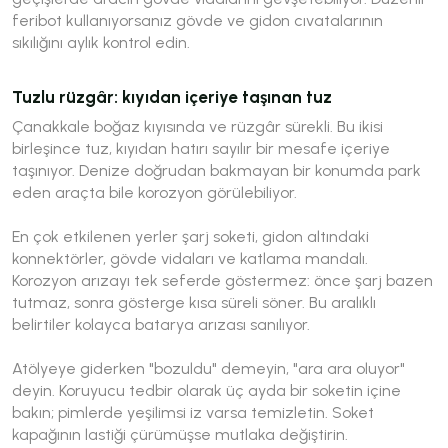
feribot kullanıyorsanız gövde ve gidon cıvatalarının
sıkılığını aylık kontrol edin.
Tuzlu rüzgâr: kıyıdan içeriye taşınan tuz
Çanakkale boğaz kıyısında ve rüzgâr sürekli. Bu ikisi
birleşince tuz, kıyıdan hatırı sayılır bir mesafe içeriye
taşınıyor. Denize doğrudan bakmayan bir konumda park
eden araçta bile korozyon görülebiliyor.
En çok etkilenen yerler şarj soketi, gidon altındaki
konnektörler, gövde vidaları ve katlama mandalı.
Korozyon arızayı tek seferde göstermez: önce şarj bazen
tutmaz, sonra gösterge kısa süreli söner. Bu aralıklı
belirtiler kolayca batarya arızası sanılıyor.
Atölyeye giderken "bozuldu" demeyin, "ara ara oluyor"
deyin. Koruyucu tedbir olarak üç ayda bir soketin içine
bakın; pimlerde yeşilimsi iz varsa temizletin. Soket
kapağının lastiği çürümüşse mutlaka değiştirin.