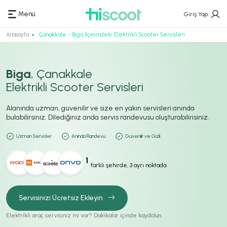
Menü
Giriş Yap
Anasayfa
Çanakkale - Biga İlçesindeki Elektrikli Scooter Servisleri
Biga
, Çanakkale
Elektrikli Scooter Servisleri
Alanında uzman, güvenilir ve size en yakın servisleri anında
bulabilirsiniz. Dilediğiniz anda servis randevusu oluşturabilirisiniz.
Uzman Servisler
Anında Randevu
Güvenilir ve Gizli
1
farklı şehirde, 3 ayrı noktada.
Servisinizi Ücretsiz Ekleyin
Elektrikli araç servisiniz mi var? Dakikalar içinde kaydolun.