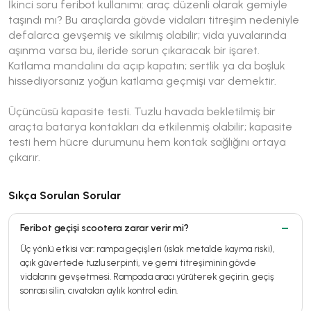
İkinci soru feribot kullanımı: araç düzenli olarak gemiyle
taşındı mı? Bu araçlarda gövde vidaları titreşim nedeniyle
defalarca gevşemiş ve sıkılmış olabilir; vida yuvalarında
aşınma varsa bu, ileride sorun çıkaracak bir işaret.
Katlama mandalını da açıp kapatın; sertlik ya da boşluk
hissediyorsanız yoğun katlama geçmişi var demektir.
Üçüncüsü kapasite testi. Tuzlu havada bekletilmiş bir
araçta batarya kontakları da etkilenmiş olabilir; kapasite
testi hem hücre durumunu hem kontak sağlığını ortaya
çıkarır.
Sıkça Sorulan Sorular
Feribot geçişi scootera zarar verir mi?
Üç yönlü etkisi var: rampa geçişleri (ıslak metalde kayma riski),
açık güvertede tuzlu serpinti, ve gemi titreşiminin gövde
vidalarını gevşetmesi. Rampada aracı yürüterek geçirin, geçiş
sonrası silin, cıvataları aylık kontrol edin.