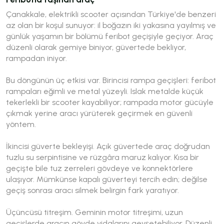
Çanakkale, elektrikli scooter açısından Türkiye'de benzeri
az olan bir koşul sunuyor: il boğazın iki yakasına yayılmış ve
günlük yaşamın bir bölümü feribot geçişiyle geçiyor. Araç
düzenli olarak gemiye biniyor, güvertede bekliyor,
rampadan iniyor.
Bu döngünün üç etkisi var. Birincisi rampa geçişleri: feribot
rampaları eğimli ve metal yüzeyli. Islak metalde küçük
tekerlekli bir scooter kayabiliyor; rampada motor gücüyle
çıkmak yerine aracı yürüterek geçirmek en güvenli
yöntem.
İkincisi güverte bekleyişi. Açık güvertede araç doğrudan
tuzlu su serpintisine ve rüzgâra maruz kalıyor. Kısa bir
geçişte bile tuz zerreleri gövdeye ve konnektörlere
ulaşıyor. Mümkünse kapalı güverteyi tercih edin; değilse
geçiş sonrası aracı silmek belirgin fark yaratıyor.
Üçüncüsü titreşim. Geminin motor titreşimi, uzun
geçişlerde aracın gövde vidalarını gevşetebiliyor. Düzenli