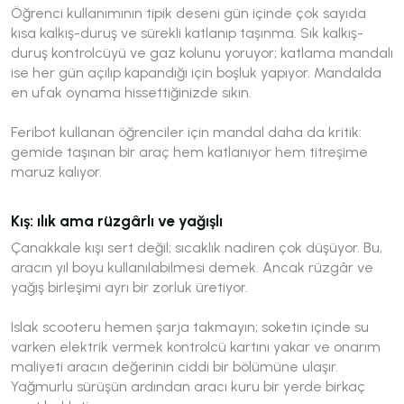
Öğrenci kullanımının tipik deseni gün içinde çok sayıda
kısa kalkış-duruş ve sürekli katlanıp taşınma. Sık kalkış-
duruş kontrolcüyü ve gaz kolunu yoruyor; katlama mandalı
ise her gün açılıp kapandığı için boşluk yapıyor. Mandalda
en ufak oynama hissettiğinizde sıkın.
Feribot kullanan öğrenciler için mandal daha da kritik:
gemide taşınan bir araç hem katlanıyor hem titreşime
maruz kalıyor.
Kış: ılık ama rüzgârlı ve yağışlı
Çanakkale kışı sert değil; sıcaklık nadiren çok düşüyor. Bu,
aracın yıl boyu kullanılabilmesi demek. Ancak rüzgâr ve
yağış birleşimi ayrı bir zorluk üretiyor.
Islak scooteru hemen şarja takmayın; soketin içinde su
varken elektrik vermek kontrolcü kartını yakar ve onarım
maliyeti aracın değerinin ciddi bir bölümüne ulaşır.
Yağmurlu sürüşün ardından aracı kuru bir yerde birkaç