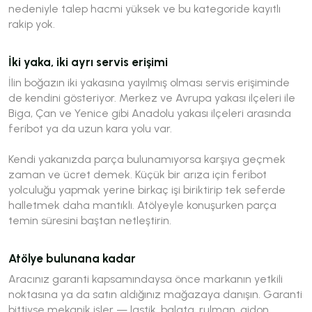
nedeniyle talep hacmi yüksek ve bu kategoride kayıtlı
rakip yok.
İki yaka, iki ayrı servis erişimi
İlin boğazın iki yakasına yayılmış olması servis erişiminde
de kendini gösteriyor. Merkez ve Avrupa yakası ilçeleri ile
Biga, Çan ve Yenice gibi Anadolu yakası ilçeleri arasında
feribot ya da uzun kara yolu var.
Kendi yakanızda parça bulunamıyorsa karşıya geçmek
zaman ve ücret demek. Küçük bir arıza için feribot
yolculuğu yapmak yerine birkaç işi biriktirip tek seferde
halletmek daha mantıklı. Atölyeyle konuşurken parça
temin süresini baştan netleştirin.
Atölye bulunana kadar
Aracınız garanti kapsamındaysa önce markanın yetkili
noktasına ya da satın aldığınız mağazaya danışın. Garanti
bittiyse mekanik işler — lastik, balata, rulman, gidon,