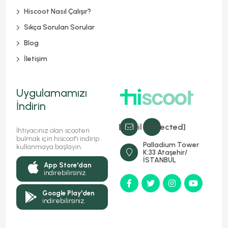
Hiscoot Nasıl Çalışır?
Sıkça Sorulan Sorular
Blog
İletişim
Uygulamamızı
İndirin
[email protected]
İhtiyacınız olan scooteri
bulmak için hiscoot'ı indirip
Palladium Tower
kullanmaya başlayın.
K:33 Ataşehir/
İSTANBUL
App Store'dan
indirebilirsiniz.
Google Play'den
indirebilirsiniz.