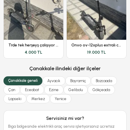
Trde tek herşeyş çalışıyor düşük km
Onvo ov-12xplus extralı ciddi alıcılara ufak bir pazarlık olur
4.000 TL
19.000 TL
Çanakkale ilindeki diğer ilçeler
Çanakkale geneli
Ayvacık
Bayramiç
Bozcaada
Çan
Eceabat
Ezine
Gelibolu
Gökçeada
Lapseki
Merkez
Yenice
Servisiniz mi var?
Biga bölgesinde elektrikli araç servisi işletiyorsanız ücretsiz