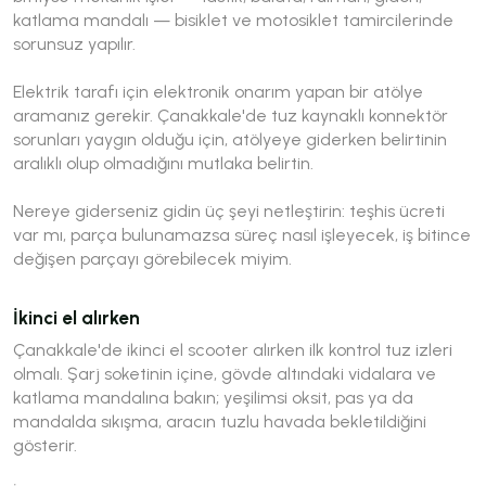
katlama mandalı — bisiklet ve motosiklet tamircilerinde
sorunsuz yapılır.
Elektrik tarafı için elektronik onarım yapan bir atölye
aramanız gerekir. Çanakkale'de tuz kaynaklı konnektör
sorunları yaygın olduğu için, atölyeye giderken belirtinin
aralıklı olup olmadığını mutlaka belirtin.
Nereye giderseniz gidin üç şeyi netleştirin: teşhis ücreti
var mı, parça bulunamazsa süreç nasıl işleyecek, iş bitince
değişen parçayı görebilecek miyim.
İkinci el alırken
Çanakkale'de ikinci el scooter alırken ilk kontrol tuz izleri
olmalı. Şarj soketinin içine, gövde altındaki vidalara ve
katlama mandalına bakın; yeşilimsi oksit, pas ya da
mandalda sıkışma, aracın tuzlu havada bekletildiğini
gösterir.