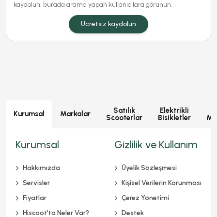
kaydolun, burada arama yapan kullanıcılara görünün.
Ücretsiz kaydolun
Satılık
Elektrikli
E
Kurumsal
Markalar
Scooterlar
Bisikletler
Mot
Kurumsal
Gizlilik ve Kullanım
Hakkımızda
Üyelik Sözleşmesi
Servisler
Kişisel Verilerin Korunması
Fiyatlar
Çerez Yönetimi
Hiscoot'ta Neler Var?
Destek