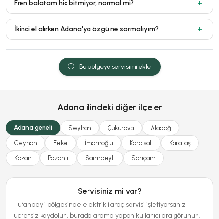
Fren balatam hiç bitmiyor, normal mi?
İkinci el alırken Adana'ya özgü ne sormalıyım?
Bu bölgeye servisimi ekle
Adana ilindeki diğer ilçeler
Adana geneli
Seyhan
Çukurova
Aladağ
Ceyhan
Feke
İmamoğlu
Karaisalı
Karataş
Kozan
Pozantı
Saimbeyli
Sarıçam
Servisiniz mi var?
Tufanbeyli bölgesinde elektrikli araç servisi işletiyorsanız
ücretsiz kaydolun, burada arama yapan kullanıcılara görünün.