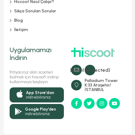
Hiscoot Nasıl Çalışır?
Sıkça Sorulan Sorular
Blog
İletişim
Uygulamamızı
İndirin
[email protected]
İhtiyacınız olan scooteri
bulmak için hiscoot'ı indirip
Palladium Tower
kullanmaya başlayın.
K:33 Ataşehir/
İSTANBUL
App Store'dan
indirebilirsiniz.
Google Play'den
indirebilirsiniz.