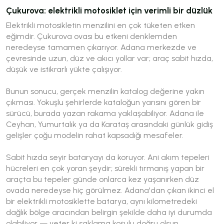
Çukurova: elektrikli motosiklet için verimli bir düzlük
Elektrikli motosikletin menzilini en çok tüketen etken
eğimdir. Çukurova ovası bu etkeni denklemden
neredeyse tamamen çıkarıyor. Adana merkezde ve
çevresinde uzun, düz ve akıcı yollar var; araç sabit hızda,
düşük ve istikrarlı yükte çalışıyor.
Bunun sonucu, gerçek menzilin katalog değerine yakın
çıkması. Yokuşlu şehirlerde kataloğun yarısını gören bir
sürücü, burada yazan rakama yaklaşabiliyor. Adana ile
Ceyhan, Yumurtalık ya da Karataş arasındaki günlük gidiş
gelişler çoğu modelin rahat kapsadığı mesafeler.
Sabit hızda seyir bataryayı da koruyor. Ani akım tepeleri
hücreleri en çok yoran şeydir; sürekli tırmanış yapan bir
araçta bu tepeler günde onlarca kez yaşanırken düz
ovada neredeyse hiç görülmez. Adana'dan çıkan ikinci el
bir elektrikli motosiklette batarya, aynı kilometredeki
dağlık bölge aracından belirgin şekilde daha iyi durumda
olabiliyor — yeter ki saklama koşulu doğru olsun.