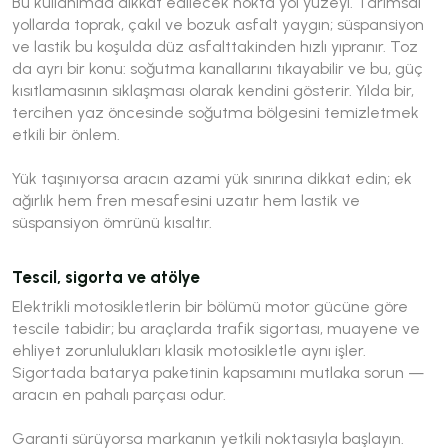
Bu kullanımda dikkat edilecek nokta yol yüzeyi. Tarımsal
yollarda toprak, çakıl ve bozuk asfalt yaygın; süspansiyon
ve lastik bu koşulda düz asfalttakinden hızlı yıpranır. Toz
da ayrı bir konu: soğutma kanallarını tıkayabilir ve bu, güç
kısıtlamasının sıklaşması olarak kendini gösterir. Yılda bir,
tercihen yaz öncesinde soğutma bölgesini temizletmek
etkili bir önlem.
Yük taşınıyorsa aracın azami yük sınırına dikkat edin; ek
ağırlık hem fren mesafesini uzatır hem lastik ve
süspansiyon ömrünü kısaltır.
Tescil, sigorta ve atölye
Elektrikli motosikletlerin bir bölümü motor gücüne göre
tescile tabidir; bu araçlarda trafik sigortası, muayene ve
ehliyet zorunlulukları klasik motosikletle aynı işler.
Sigortada batarya paketinin kapsamını mutlaka sorun —
aracın en pahalı parçası odur.
Garanti sürüyorsa markanın yetkili noktasıyla başlayın.