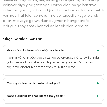
çalışıyor diye geçiştirmeyin. Darbe alan bölge batarya
paketinin yakınıysa kontrol şart; hücre hasarı ilk anda belirti
vermez, haftalar sonra ısınma ve kapasite kaybı olarak
çıkar. Atölyeye götürürken düşmenin hangi tarafa
olduğunu söylemek kontrol edilecek alanı daraltır.
Sıkça Sorulan Sorular
Adana'da bakımın önceliği ne olmalı?
Termal yönetim. Çukurova yazında batarya sıcaklığı sürekli sınırda
çalışır ve sıcakta kaybedilen kapasite geri gelmez. Yaz öncesi
soğutma kanallarını temizletmek yıllık rutin olmalı.
Yazın gücüm neden erken kısılıyor?
Nem elektrikli motosiklette ne yapar?