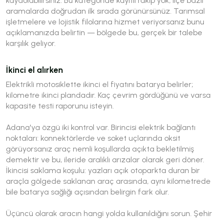
kaydolabilirsiniz. Bu kategoride kayıtlı rakip yok; ilçe bazlı
aramalarda doğrudan ilk sırada görünürsünüz. Tarımsal
işletmelere ve lojistik filolarına hizmet veriyorsanız bunu
açıklamanızda belirtin — bölgede bu, gerçek bir talebe
karşılık geliyor.
İkinci el alırken
Elektrikli motosiklette ikinci el fiyatını batarya belirler;
kilometre ikinci plandadır. Kaç çevrim gördüğünü ve varsa
kapasite testi raporunu isteyin.
Adana'ya özgü iki kontrol var. Birincisi elektrik bağlantı
noktaları: konnektörlerde ve soket uçlarında oksit
görüyorsanız araç nemli koşullarda açıkta bekletilmiş
demektir ve bu, ileride aralıklı arızalar olarak geri döner.
İkincisi saklama koşulu: yazları açık otoparkta duran bir
araçla gölgede saklanan araç arasında, aynı kilometrede
bile batarya sağlığı açısından belirgin fark olur.
Üçüncü olarak aracın hangi yolda kullanıldığını sorun. Şehir