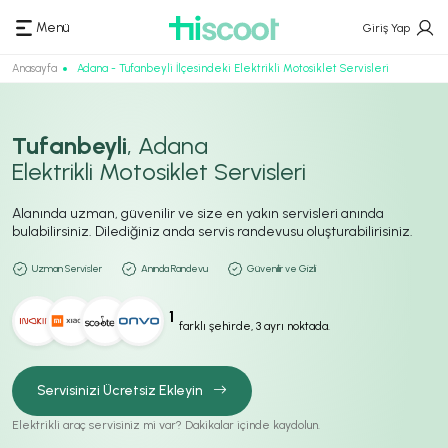
Menü
Giriş Yap
Anasayfa
Adana - Tufanbeyli İlçesindeki Elektrikli Motosiklet Servisleri
Tufanbeyli
, Adana
Elektrikli Motosiklet Servisleri
Alanında uzman, güvenilir ve size en yakın servisleri anında
bulabilirsiniz. Dilediğiniz anda servis randevusu oluşturabilirisiniz.
Uzman Servisler
Anında Randevu
Güvenilir ve Gizli
1
farklı şehirde, 3 ayrı noktada.
Servisinizi Ücretsiz Ekleyin
Elektrikli araç servisiniz mi var? Dakikalar içinde kaydolun.