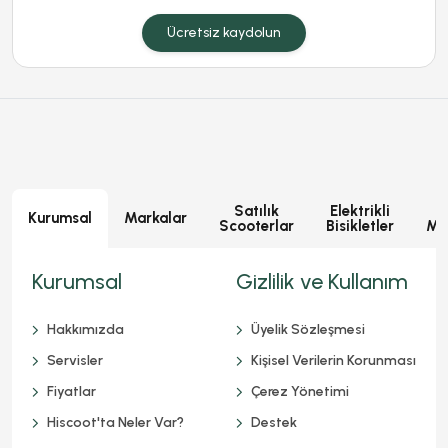
Ücretsiz kaydolun
Satılık
Elektrikli
E
Kurumsal
Markalar
Scooterlar
Bisikletler
Mot
Kurumsal
Gizlilik ve Kullanım
Hakkımızda
Üyelik Sözleşmesi
Servisler
Kişisel Verilerin Korunması
Fiyatlar
Çerez Yönetimi
Hiscoot'ta Neler Var?
Destek