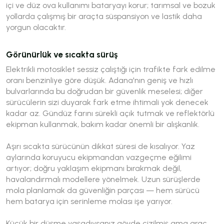
içi ve düz ova kullanımı bataryayı korur; tarımsal ve bozuk
yollarda çalışmış bir araçta süspansiyon ve lastik daha
yorgun olacaktır.
Görünürlük ve sıcakta sürüş
Elektrikli motosiklet sessiz çalıştığı için trafikte fark edilme
oranı benzinliye göre düşük. Adana'nın geniş ve hızlı
bulvarlarında bu doğrudan bir güvenlik meselesi; diğer
sürücülerin sizi duyarak fark etme ihtimali yok denecek
kadar az. Gündüz farını sürekli açık tutmak ve reflektörlü
ekipman kullanmak, bakım kadar önemli bir alışkanlık.
Aşırı sıcakta sürücünün dikkat süresi de kısalıyor. Yaz
aylarında koruyucu ekipmandan vazgeçme eğilimi
artıyor; doğru yaklaşım ekipmanı bırakmak değil,
havalandırmalı modellere yönelmek. Uzun sürüşlerde
mola planlamak da güvenliğin parçası — hem sürücü
hem batarya için serinleme molası işe yarıyor.
Küçük bir düşme yaşadıysanız gövde çizilmiş ama araç