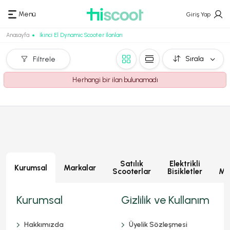
Menü
Giriş Yap
Anasayfa
İkinci El Dynamic Scooter İlanları
Sırala
Filtrele
Herhangi bir ilan bulunamadı
Satılık
Elektrikli
E
Kurumsal
Markalar
Scooterlar
Bisikletler
Mot
Kurumsal
Gizlilik ve Kullanım
Hakkımızda
Üyelik Sözleşmesi