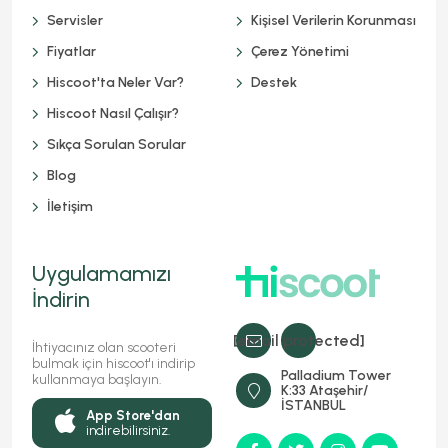
Servisler
Kişisel Verilerin Korunması
Fiyatlar
Çerez Yönetimi
Hiscoot'ta Neler Var?
Destek
Hiscoot Nasıl Çalışır?
Sıkça Sorulan Sorular
Blog
İletişim
Uygulamamızı
İndirin
[email protected]
İhtiyacınız olan scooteri
bulmak için hiscoot'ı indirip
Palladium Tower
kullanmaya başlayın.
K:33 Ataşehir/
İSTANBUL
App Store'dan
indirebilirsiniz.