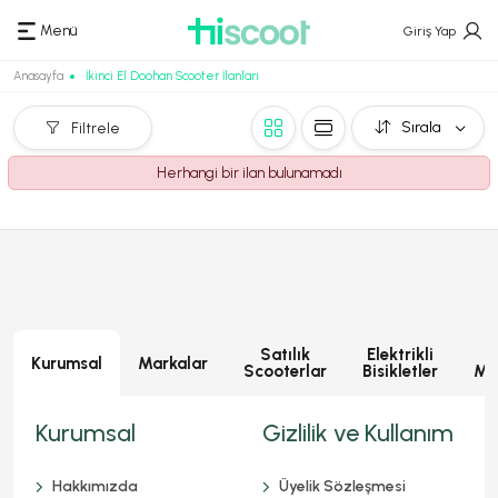
Menü
Giriş Yap
Anasayfa
İkinci El Doohan Scooter İlanları
Sırala
Filtrele
Herhangi bir ilan bulunamadı
Satılık
Elektrikli
E
Kurumsal
Markalar
Scooterlar
Bisikletler
Mot
Kurumsal
Gizlilik ve Kullanım
Hakkımızda
Üyelik Sözleşmesi