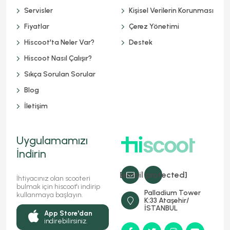
Servisler
Kişisel Verilerin Korunması
Fiyatlar
Çerez Yönetimi
Hiscoot'ta Neler Var?
Destek
Hiscoot Nasıl Çalışır?
Sıkça Sorulan Sorular
Blog
İletişim
Uygulamamızı
İndirin
[email protected]
İhtiyacınız olan scooteri
bulmak için hiscoot'ı indirip
Palladium Tower
kullanmaya başlayın.
K:33 Ataşehir/
İSTANBUL
App Store'dan
indirebilirsiniz.