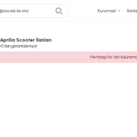
aza adı ile ara
Kurumsal
İlanla
l Aprilia Scooter İlanları
a
0
ilan görüntüleniyor
Herhangi bir ilan bulunam