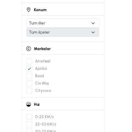
Konum
Markalar
Airwheel
Aprilia
Bood
Cio Way
Citycoco
Citymate
Hız
Diğer Markalar
Doohan
0-25 KM/s
Dualtron
25-50 KM/s
Ducati
50-75 KM/s