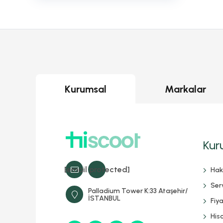
Kurumsal
Markalar
Kur
[email protected]
Hak
Serv
Palladium Tower K:33 Ataşehir/
İSTANBUL
Fiya
His