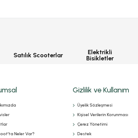
Elektrikli
Satılık Scooterlar
Bisikletler
umsal
Gizlilik ve Kullanım
kımızda
Üyelik Sözleşmesi
isler
Kişisel Verilerin Korunması
tlar
Çerez Yönetimi
coot'ta Neler Var?
Destek