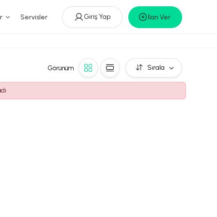
Giriş Yap
r
Servisler
İlan Ver
Sırala
Görünüm
adı