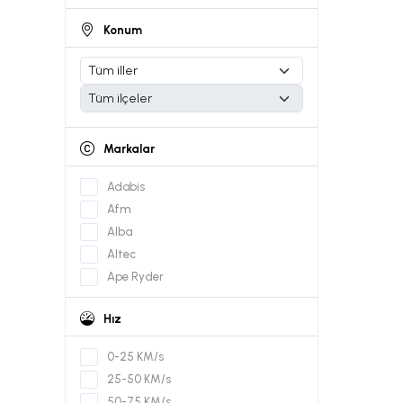
Konum
Markalar
Adabis
Afm
Alba
Altec
Ape Ryder
Apec
Hız
Arora
Askoll
0-25 KM/s
Bafang
25-50 KM/s
Batavus
50-75 KM/s