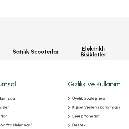
Elektrikli
Satılık Scooterlar
Bisikletler
umsal
Gizlilik ve Kullanım
kımızda
Üyelik Sözleşmesi
isler
Kişisel Verilerin Korunması
tlar
Çerez Yönetimi
coot'ta Neler Var?
Destek