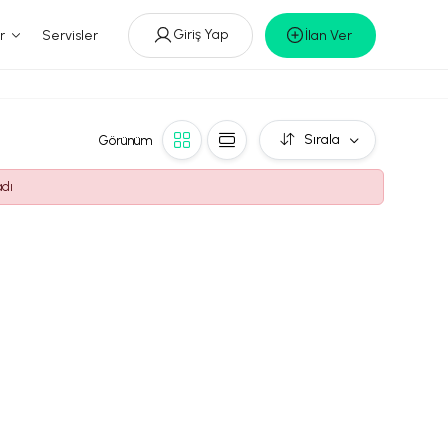
Giriş Yap
r
Servisler
İlan Ver
Sırala
Görünüm
adı