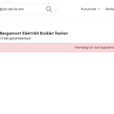
aza adı ile ara
Kurumsal
İlanla
l Bergamont Elektrikli Bisiklet İlanları
a
0
ilan görüntüleniyor
Herhangi bir ilan bulunam