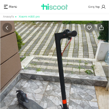
Menü
Giriş Yap
Anasayfa
Xiaomi m365 pro