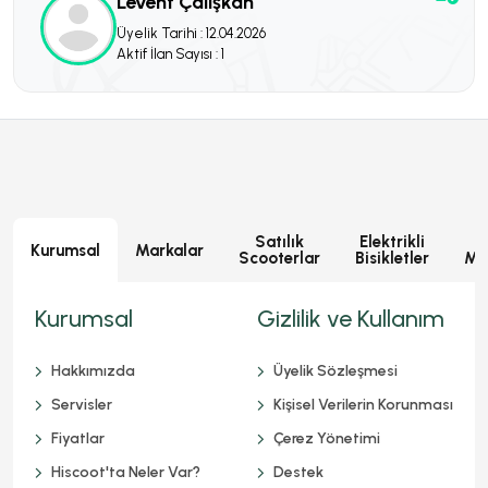
Levent Çalışkan
Üyelik Tarihi : 12.04.2026
Aktif İlan Sayısı : 1
Satılık
Elektrikli
E
Kurumsal
Markalar
Scooterlar
Bisikletler
Mot
Kurumsal
Gizlilik ve Kullanım
Hakkımızda
Üyelik Sözleşmesi
Servisler
Kişisel Verilerin Korunması
Fiyatlar
Çerez Yönetimi
Hiscoot'ta Neler Var?
Destek