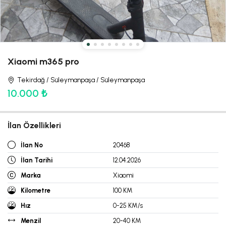
Xiaomi m365 pro
Tekirdağ / Süleymanpaşa / Süleymanpaşa
10.000 ₺
İlan Özellikleri
İlan No
20468
İlan Tarihi
12.04.2026
Marka
Xiaomi
Kilometre
100 KM
Hız
0-25 KM/s
Menzil
20-40 KM