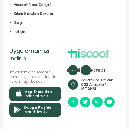
Hiscoot Nasıl Çalışır?
Sıkça Sorulan Sorular
Blog
İletişim
Uygulamamızı
İndirin
[email protected]
İhtiyacınız olan scooteri
bulmak için hiscoot'ı indirip
Palladium Tower
kullanmaya başlayın.
K:33 Ataşehir/
İSTANBUL
App Store'dan
indirebilirsiniz.
Google Play'den
indirebilirsiniz.