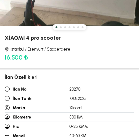
XİAOMİ 4 pro scooter
İstanbul / Esenyurt / Saadetdere
16.500 ₺
İlan Özellikleri
İlan No
20270
İlan Tarihi
10.08.2025
Marka
Xiaomi
Kilometre
500 KM
Hız
0-25 KM/s
Menzil
40-60 KM