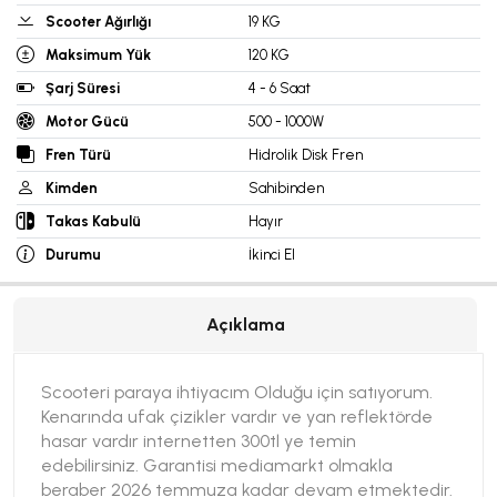
Scooter Ağırlığı
19 KG
Maksimum Yük
120 KG
Şarj Süresi
4 - 6 Saat
Motor Gücü
500 - 1000W
Fren Türü
Hidrolik Disk Fren
Kimden
Sahibinden
Takas Kabulü
Hayır
Durumu
İkinci El
Açıklama
Scooteri paraya ihtiyacım Olduğu için satıyorum.
Kenarında ufak çizikler vardır ve yan reflektörde
hasar vardır internetten 300tl ye temin
edebilirsiniz. Garantisi mediamarkt olmakla
beraber 2026 temmuza kadar devam etmektedir.