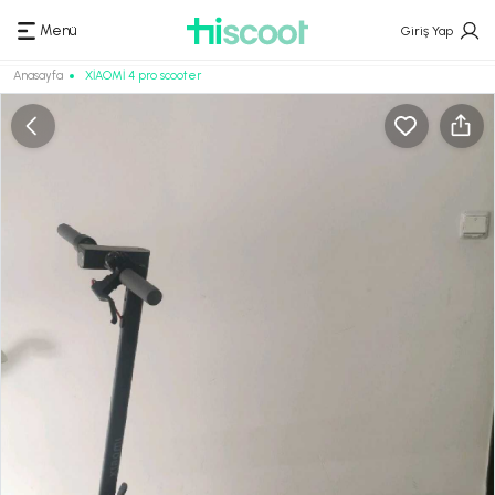
Menü
Giriş Yap
Anasayfa
XİAOMİ 4 pro scooter