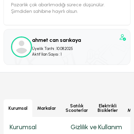
Pazarlık çok abarlımadığı sürece düşünülür.
Şimdiden sahibine hayırlı olsun.
ahmet can sarıkaya
Üyelik Tarihi : 10.08.2025
Aktif İlan Sayısı : 1
Satılık
Elektrikli
E
Kurumsal
Markalar
Scooterlar
Bisikletler
Mot
Kurumsal
Gizlilik ve Kullanım