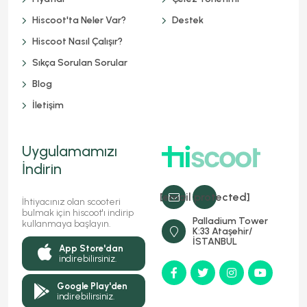
Hiscoot'ta Neler Var?
Destek
Hiscoot Nasıl Çalışır?
Sıkça Sorulan Sorular
Blog
İletişim
Uygulamamızı
İndirin
[email protected]
İhtiyacınız olan scooteri
bulmak için hiscoot'ı indirip
Palladium Tower
kullanmaya başlayın.
K:33 Ataşehir/
İSTANBUL
App Store'dan
indirebilirsiniz.
Google Play'den
indirebilirsiniz.