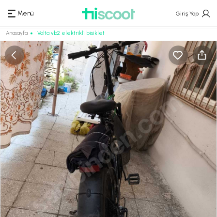
Menü
Giriş Yap
Anasayfa
Volta vb2 elektrikli bisiklet