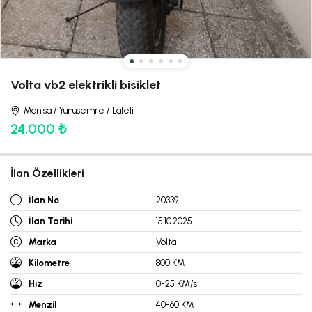
Volta vb2 elektrikli bisiklet
Manisa / Yunusemre / Laleli
24.000 ₺
İlan Özellikleri
İlan No
20339
İlan Tarihi
15.10.2025
Marka
Volta
Kilometre
800 KM
Hız
0-25 KM/s
Menzil
40-60 KM