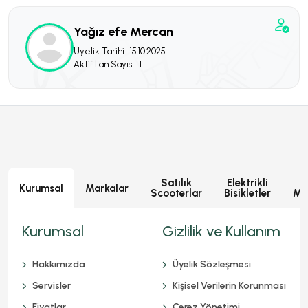
Yağız efe Mercan
Üyelik Tarihi : 15.10.2025
Aktif İlan Sayısı : 1
Satılık
Elektrikli
E
Kurumsal
Markalar
Scooterlar
Bisikletler
Mot
Kurumsal
Gizlilik ve Kullanım
Hakkımızda
Üyelik Sözleşmesi
Servisler
Kişisel Verilerin Korunması
Fiyatlar
Çerez Yönetimi