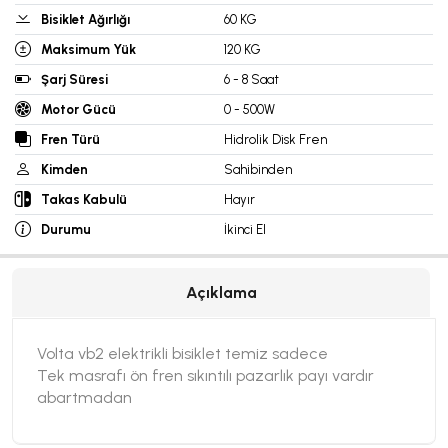
Bisiklet Ağırlığı
60 KG
Maksimum Yük
120 KG
Şarj Süresi
6 - 8 Saat
Motor Gücü
0 - 500W
Fren Türü
Hidrolik Disk Fren
Kimden
Sahibinden
Takas Kabulü
Hayır
Durumu
İkinci El
Açıklama
Volta vb2 elektrikli bisiklet temiz sadece
Tek masrafı ön fren sıkıntılı pazarlık payı vardır
abartmadan