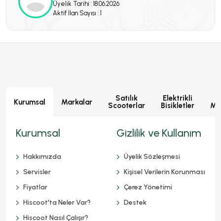
Üyelik Tarihi : 18.06.2026
Aktif İlan Sayısı : 1
Satılık
Elektrikli
E
Kurumsal
Markalar
Scooterlar
Bisikletler
Mot
Kurumsal
Gizlilik ve Kullanım
Hakkımızda
Üyelik Sözleşmesi
Servisler
Kişisel Verilerin Korunması
Fiyatlar
Çerez Yönetimi
Hiscoot'ta Neler Var?
Destek
Hiscoot Nasıl Çalışır?