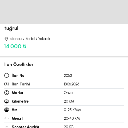
tuğrul
İstanbul / Kartal / Yakacık
14.000 ₺
İlan Özellikleri
İlan No
20531
İlan Tarihi
18.06.2026
Marka
Onvo
Kilometre
20 KM
Hız
0-25 KM/s
Menzil
20-40 KM
Scooter Ağırlığı
20 KG