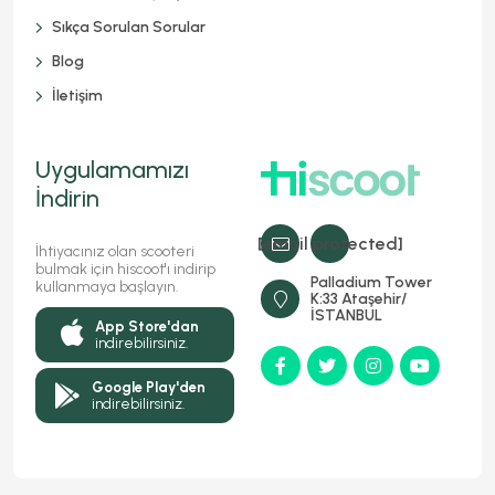
Sıkça Sorulan Sorular
Blog
İletişim
Uygulamamızı
İndirin
[email protected]
İhtiyacınız olan scooteri
bulmak için hiscoot'ı indirip
Palladium Tower
kullanmaya başlayın.
K:33 Ataşehir/
İSTANBUL
App Store'dan
indirebilirsiniz.
Google Play'den
indirebilirsiniz.