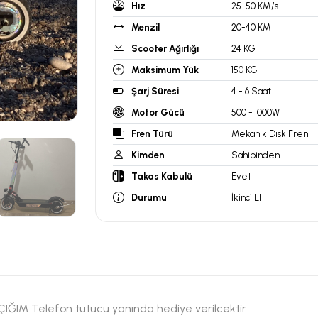
Hız
25-50 KM/s
Menzil
20-40 KM
Scooter Ağırlığı
24 KG
Maksimum Yük
150 KG
Şarj Süresi
4 - 6 Saat
Motor Gücü
500 - 1000W
Fren Türü
Mekanik Disk Fren
Kimden
Sahibinden
Takas Kabulü
Evet
Durumu
İkinci El
AÇIĞIM Telefon tutucu yanında hediye verilcektir