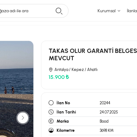
aza adı ile ara
Kurumsal
İlanla
TAKAS OLUR GARANTİ BELGES
MEVCUT
Antalya / Kepez / Ahatlı
15.900 ₺
İlan No
20244
İlan Tarihi
24.07.2025
Marka
Bood
Kilometre
3698 KM