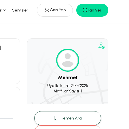
Giriş Yap
r
Servisler
İlan Ver
İ
Mehmet
Üyelik Tarihi : 24.07.2025
Aktif İlan Sayısı : 1
Hemen Ara