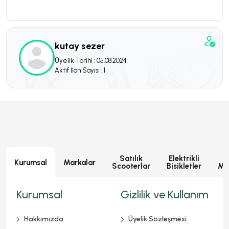
kutay sezer
Üyelik Tarihi : 05.08.2024
Aktif İlan Sayısı : 1
Satılık
Elektrikli
E
Kurumsal
Markalar
Scooterlar
Bisikletler
Mot
Kurumsal
Gizlilik ve Kullanım
Hakkımızda
Üyelik Sözleşmesi