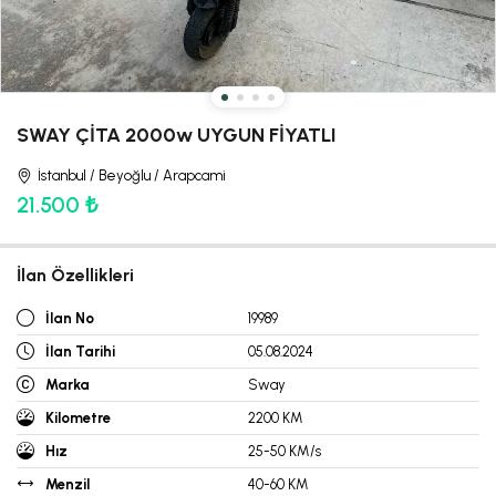
SWAY ÇİTA 2000w UYGUN FİYATLI
İstanbul / Beyoğlu / Arapcami
21.500 ₺
İlan Özellikleri
İlan No
19989
İlan Tarihi
05.08.2024
Marka
Sway
Kilometre
2200 KM
Hız
25-50 KM/s
Menzil
40-60 KM