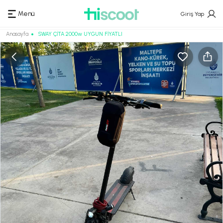
Menü
Giriş Yap
Anasayfa
SWAY ÇİTA 2000w UYGUN FİYATLI