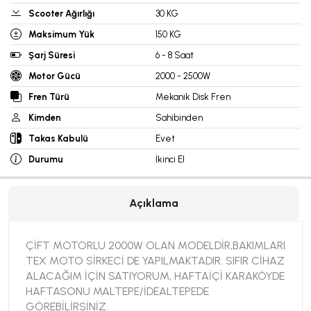
Scooter Ağırlığı
30 KG
Maksimum Yük
150 KG
Şarj Süresi
6 - 8 Saat
Motor Gücü
2000 - 2500W
Fren Türü
Mekanik Disk Fren
Kimden
Sahibinden
Takas Kabulü
Evet
Durumu
İkinci El
Açıklama
ÇİFT MOTORLU 2000W OLAN MODELDİR,BAKIMLARI
TEX MOTO SİRKECİ DE YAPILMAKTADIR. SIFIR CİHAZ
ALACAĞIM İÇİN SATIYORUM, HAFTAİÇİ KARAKÖYDE
HAFTASONU MALTEPE/İDEALTEPEDE
GÖREBİLİRSİNİZ.