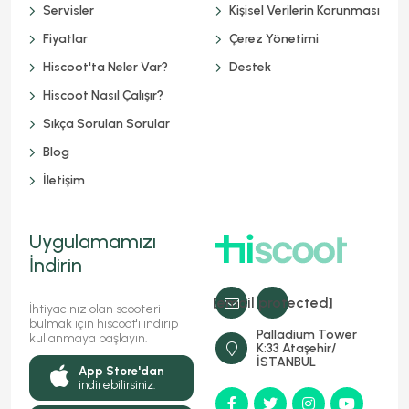
Servisler
Kişisel Verilerin Korunması
Fiyatlar
Çerez Yönetimi
Hiscoot'ta Neler Var?
Destek
Hiscoot Nasıl Çalışır?
Sıkça Sorulan Sorular
Blog
İletişim
Uygulamamızı
İndirin
[email protected]
İhtiyacınız olan scooteri
bulmak için hiscoot'ı indirip
Palladium Tower
kullanmaya başlayın.
K:33 Ataşehir/
İSTANBUL
App Store'dan
indirebilirsiniz.