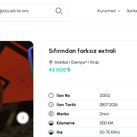
aza adı ile ara
Kurumsal
İlanla
Sıfırından farksız extrali
İstanbul / Esenyurt / Kıraç
43.000 ₺
İlan No
20552
İlan Tarihi
08.07.2026
Marka
Onvo
Kilometre
1300 KM
Hız
50-75 KM/s