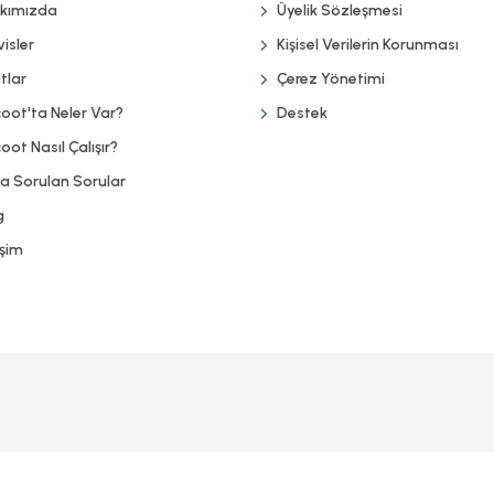
kımızda
Üyelik Sözleşmesi
isler
Kişisel Verilerin Korunması
tlar
Çerez Yönetimi
coot'ta Neler Var?
Destek
oot Nasıl Çalışır?
ça Sorulan Sorular
g
işim