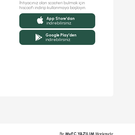
İhtiyacınız olan scooteri bulmak için
hiscoot'ı indirip kullanmaya başlayın.
App Store'dan
indirebilirsiniz.
Google Play'den
indirebilirsiniz.
MyFC YAZILIM
Bir
Markasıdır