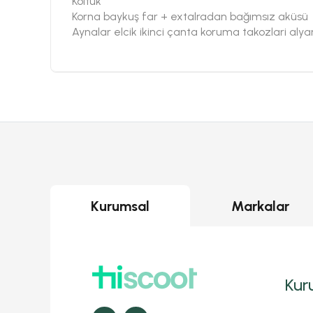
Koltuk
Korna baykuş far + extalradan bağımsız aküsü
Aynalar elcik ikinci çanta koruma takozlari al
Kurumsal
Markalar
Kur