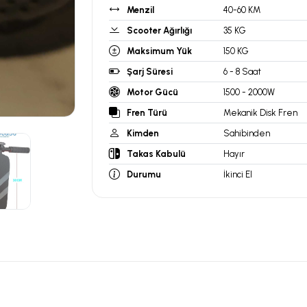
Menzil
40-60 KM
Scooter Ağırlığı
35 KG
Maksimum Yük
150 KG
Şarj Süresi
6 - 8 Saat
Motor Gücü
1500 - 2000W
Fren Türü
Mekanik Disk Fren
Kimden
Sahibinden
Takas Kabulü
Hayır
Durumu
İkinci El