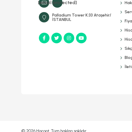
[email protected]
Hak
Serv
Palladium Tower K:33 Ataşehir/
İSTANBUL
Fiya
His
Hisc
Sık
Blo
İlet
© 2026 Hiscoot, Tüm hakları saklıdır.