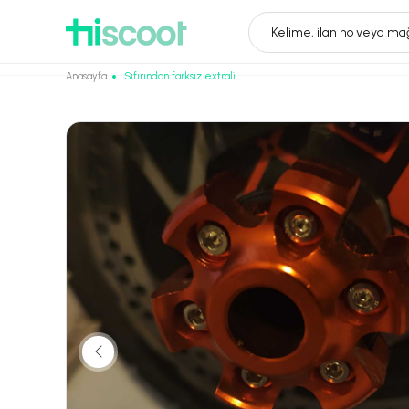
Kelime, ilan no veya mağ
Anasayfa
Sıfırından farksız extrali