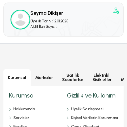
Seyma Dikişer
Üyelik Tarihi : 12.01.2025
Aktif İlan Sayısı : 1
Satılık
Elektrikli
E
Kurumsal
Markalar
Scooterlar
Bisikletler
Mot
Kurumsal
Gizlilik ve Kullanım
Hakkımızda
Üyelik Sözleşmesi
Servisler
Kişisel Verilerin Korunması
Fiyatlar
Çerez Yönetimi