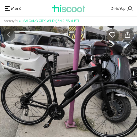
Menü
Giriş Yap
Anasayfa
SALCANO CİTY WİLD ŞEHİR BİSİKLETİ