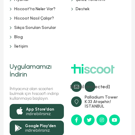
Hiscoot'ta Neler Var?
Destek
Hiscoot Nasıl Çalışır?
Sıkça Sorulan Sorular
Blog
İletişim
Uygulamamızı
İndirin
[email protected]
İhtiyacınız olan scooteri
bulmak için hiscoot'ı indirip
Palladium Tower
kullanmaya başlayın.
K:33 Ataşehir/
İSTANBUL
App Store'dan
indirebilirsiniz.
Google Play'den
indirebilirsiniz.