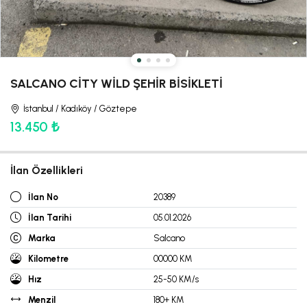
SALCANO CİTY WİLD ŞEHİR BİSİKLETİ
İstanbul / Kadıköy / Göztepe
13.450 ₺
İlan Özellikleri
İlan No
20389
İlan Tarihi
05.01.2026
Marka
Salcano
Kilometre
00000 KM
Hız
25-50 KM/s
Menzil
180+ KM