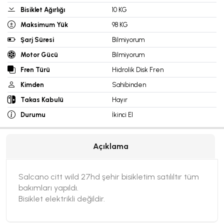
Bisiklet Ağırlığı
10 KG
Maksimum Yük
98 KG
Şarj Süresi
Bilmiyorum
Motor Gücü
Bilmiyorum
Fren Türü
Hidrolik Disk Fren
Kimden
Sahibinden
Takas Kabulü
Hayır
Durumu
İkinci El
Açıklama
Salcano citt wild 27hd şehir bisikletim satılıltır tüm
bakımları yapıldı.
Bisiklet elektrikli değildir.