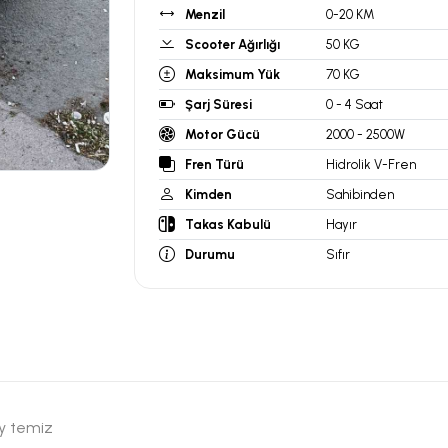
Menzil
0-20 KM
Scooter Ağırlığı
50 KG
Maksimum Yük
70 KG
Şarj Süresi
0 - 4 Saat
Motor Gücü
2000 - 2500W
Fren Türü
Hidrolik V-Fren
Kimden
Sahibinden
Takas Kabulü
Hayır
Durumu
Sıfır
ey temiz