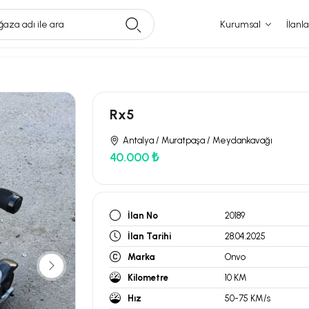
aza adı ile ara
Kurumsal
İlanla
Rx5
Antalya / Muratpaşa / Meydankavağı
40.000 ₺
İlan No
20189
İlan Tarihi
28.04.2025
Marka
Onvo
Kilometre
10 KM
Hız
50-75 KM/s