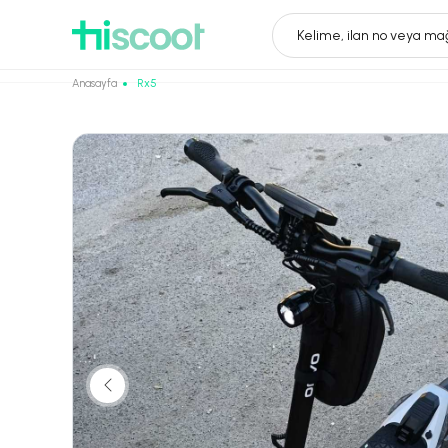
Kelime, ilan no veya mağ
Anasayfa
Rx5