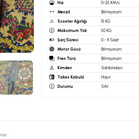
Hız
0-25 KM/s
Menzil
Bilmiyorum
Scooter Ağırlığı
15 KG
Maksimum Yük
50 KG
Şarj Süresi
0 - 4 Saat
Motor Gücü
Bilmiyorum
Fren Türü
Bilmiyorum
Kimden
Sahibinden
Takas Kabulü
Hayır
Durumu
Sıfır
oter