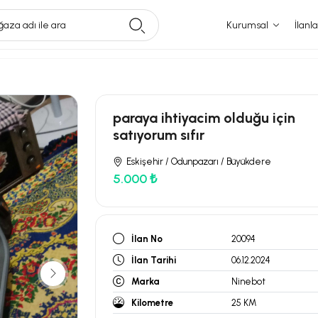
aza adı ile ara
Kurumsal
İlanla
paraya ihtiyacim olduğu için
satıyorum sıfır
Eskişehir / Odunpazarı / Büyükdere
5.000 ₺
İlan No
20094
İlan Tarihi
06.12.2024
Marka
Ninebot
Kilometre
25 KM