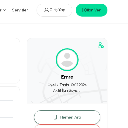
Giriş Yap
r
Servisler
İlan Ver
Emre
Üyelik Tarihi : 06.12.2024
Aktif İlan Sayısı : 1
Hemen Ara