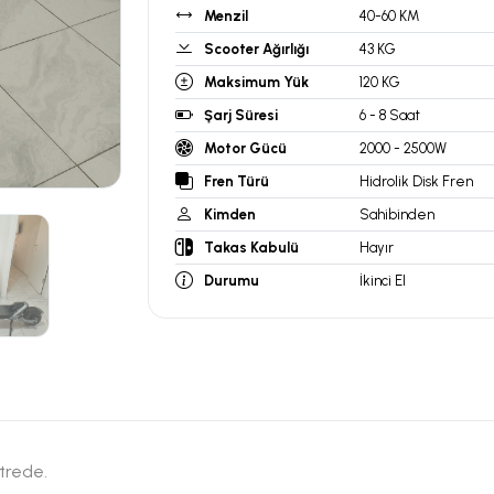
Menzil
40-60 KM
Scooter Ağırlığı
43 KG
Maksimum Yük
120 KG
Şarj Süresi
6 - 8 Saat
Motor Gücü
2000 - 2500W
Fren Türü
Hidrolik Disk Fren
Kimden
Sahibinden
Takas Kabulü
Hayır
Durumu
İkinci El
etrede.