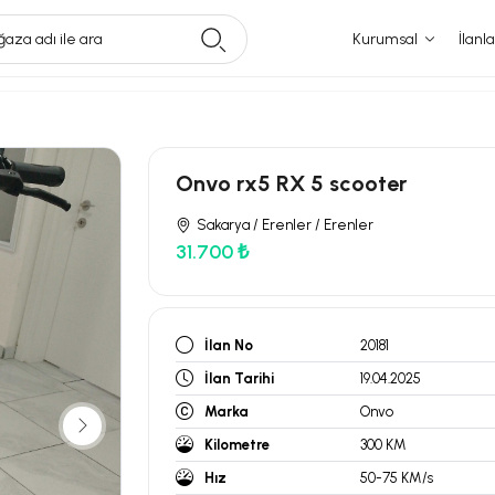
aza adı ile ara
Kurumsal
İlanla
Onvo rx5 RX 5 scooter
Sakarya / Erenler / Erenler
31.700 ₺
İlan No
20181
İlan Tarihi
19.04.2025
Marka
Onvo
Kilometre
300 KM
Hız
50-75 KM/s