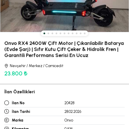
Onvo RX4 2400W Çift Motor | Çıkarılabilir Batarya
(Evde Şarj) | Sıfır Kutu Çift Çeker & Hidrolik Fren |
Garantili Performans Serisi En Ucuz
Nevşehir / Merkez / Camicedit
23.800 ₺
İlan Özellikleri
İlan No
20428
İlan Tarihi
28.02.2026
Marka
Onvo
Kilometre
0 KM