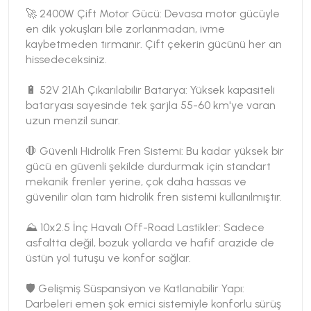
🚀 2400W Çift Motor Gücü: Devasa motor gücüyle
en dik yokuşları bile zorlanmadan, ivme
kaybetmeden tırmanır. Çift çekerin gücünü her an
hissedeceksiniz.
🔋 52V 21Ah Çıkarılabilir Batarya: Yüksek kapasiteli
bataryası sayesinde tek şarjla 55-60 km'ye varan
uzun menzil sunar.
🛑 Güvenli Hidrolik Fren Sistemi: Bu kadar yüksek bir
gücü en güvenli şekilde durdurmak için standart
mekanik frenler yerine, çok daha hassas ve
güvenilir olan tam hidrolik fren sistemi kullanılmıştır.
⛰️ 10x2.5 İnç Havalı Off-Road Lastikler: Sadece
asfaltta değil, bozuk yollarda ve hafif arazide de
üstün yol tutuşu ve konfor sağlar.
🛡️ Gelişmiş Süspansiyon ve Katlanabilir Yapı:
Darbeleri emen şok emici sistemiyle konforlu sürüş