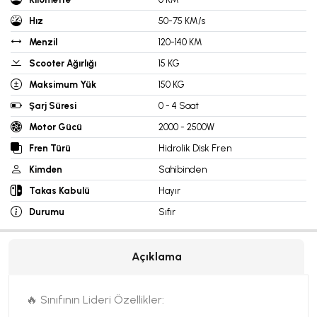
Hız
50-75 KM/s
Menzil
120-140 KM
Scooter Ağırlığı
15 KG
Maksimum Yük
150 KG
Şarj Süresi
0 - 4 Saat
Motor Gücü
2000 - 2500W
Fren Türü
Hidrolik Disk Fren
Kimden
Sahibinden
Takas Kabulü
Hayır
Durumu
Sıfır
Açıklama
🔥 Sınıfının Lideri Özellikler: