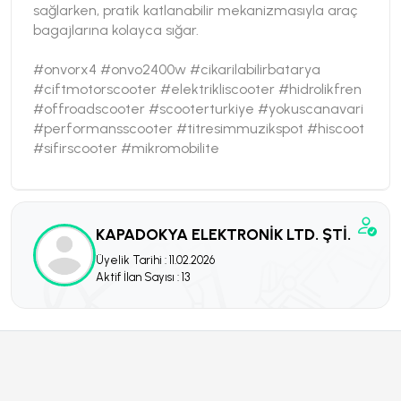
sağlarken, pratik katlanabilir mekanizmasıyla araç
bagajlarına kolayca sığar.
#onvorx4 #onvo2400w #cikarilabilirbatarya
#ciftmotorscooter #elektrikliscooter #hidrolikfren
#offroadscooter #scooterturkiye #yokuscanavari
#performansscooter #titresimmuzikspot #hiscoot
#sifirscooter #mikromobilite
KAPADOKYA ELEKTRONİK LTD. ŞTİ.
Üyelik Tarihi : 11.02.2026
Aktif İlan Sayısı : 13