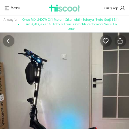
Menü
Giriş Yap
Anasayfa
Onvo RX4 2400W Çift Motor | Çıkarılabilir Batarya (Evde Şarj) | Sıfır
Kutu Çift Çeker & Hidrolik Fren | Garantili Performans Serisi En
Ucuz