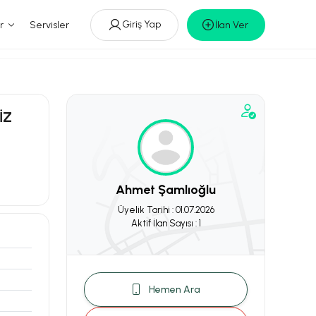
Giriş Yap
r
Servisler
İlan Ver
İZ
Ahmet Şamlıoğlu
Üyelik Tarihi : 01.07.2026
Aktif İlan Sayısı : 1
Hemen Ara