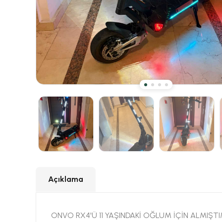
Açıklama
ONVO RX4'Ü 11 YAŞINDAKİ OĞLUM İÇİN ALMIŞTI