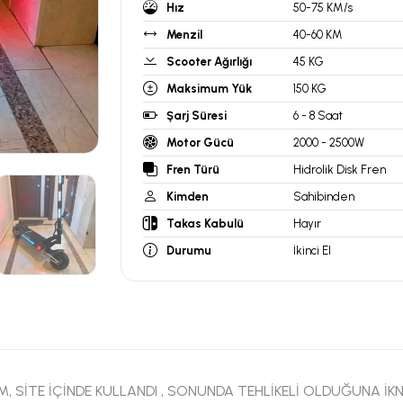
Hız
50-75 KM/s
Menzil
40-60 KM
Scooter Ağırlığı
45 KG
Maksimum Yük
150 KG
Şarj Süresi
6 - 8 Saat
Motor Gücü
2000 - 2500W
Fren Türü
Hidrolik Disk Fren
Kimden
Sahibinden
Takas Kabulü
Hayır
Durumu
İkinci El
M, SİTE İÇİNDE KULLANDI , SONUNDA TEHLİKELİ OLDUĞUNA İ