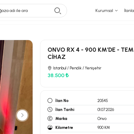
aza adı ile ara
Kurumsal
İlanla
ONVO RX 4 - 900 KM'DE - TEM
CİHAZ
İstanbul / Pendik / Yenişehir
38.500 ₺
İlan No
20545
İlan Tarihi
01.07.2026
Marka
Onvo
Kilometre
900 KM