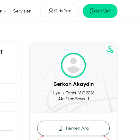
Giriş Yap
r
Servisler
İlan Ver
T
Serkan Akaydın
Üyelik Tarihi : 15.01.2026
Aktif İlan Sayısı : 1
Hemen Ara