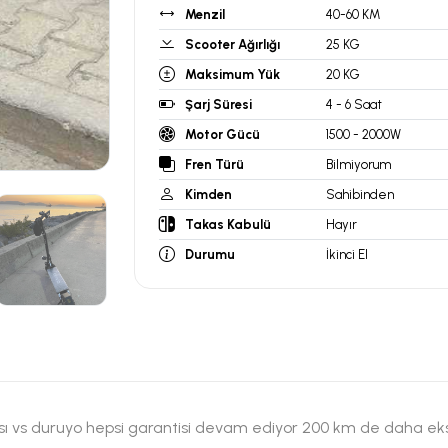
Menzil
40-60 KM
Scooter Ağırlığı
25 KG
Maksimum Yük
20 KG
Şarj Süresi
4 - 6 Saat
Motor Gücü
1500 - 2000W
Fren Türü
Bilmiyorum
Kimden
Sahibinden
Takas Kabulü
Hayır
Durumu
İkinci El
ası vs duruyo hepsi garantisi devam ediyor 200 km de daha ekstra