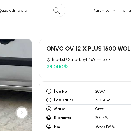
aza adı ile ara
Kurumsal
İlanla
ONVO OV 12 X PLUS 1600 WOL
İstanbul / Sultanbeyli / Mehmetakif
28.000 ₺
İlan No
20397
İlan Tarihi
15.01.2026
Marka
Onvo
Kilometre
200 KM
Hız
50-75 KM/s