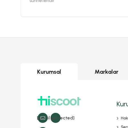
sünnetendir
Kurumsal
Markalar
Kur
[email protected]
Hak
Serv