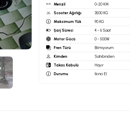
Menzil
0-20 KM
Scooter Ağırlığı
3500 KG
Maksimum Yük
90 KG
Şarj Süresi
4 - 6 Saat
Motor Gücü
0 - 500W
Fren Türü
Bilmiyorum
Kimden
Sahibinden
Takas Kabulü
Hayır
Durumu
İkinci El