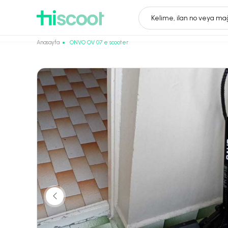
Kelime, ilan no veya mağ
Anasayfa
ONVO OV 07 e scooter