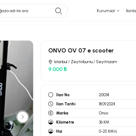
aza adı ile ara
Kurumsal
İlanla
ONVO OV 07 e scooter
İstanbul / Zeytinburnu / Seyitnizam
9.000 ₺
İlan No
20034
İlan Tarihi
18.09.2024
Marka
Onvo
Kilometre
36 KM
Hız
0-25 KM/s