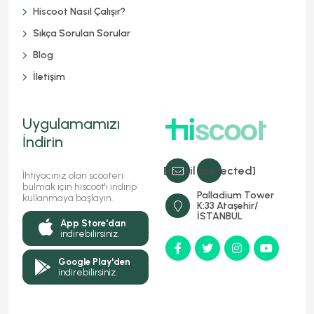
Hiscoot Nasıl Çalışır?
Sıkça Sorulan Sorular
Blog
İletişim
Uygulamamızı
İndirin
[email protected]
İhtiyacınız olan scooteri
bulmak için hiscoot'ı indirip
Palladium Tower
kullanmaya başlayın.
K:33 Ataşehir/
İSTANBUL
App Store'dan
indirebilirsiniz.
Google Play'den
indirebilirsiniz.