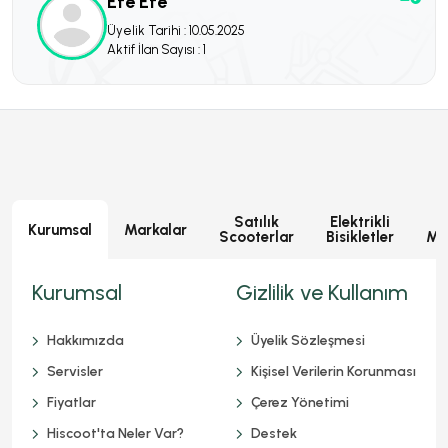
Efe Efe
Üyelik Tarihi : 10.05.2025
Aktif İlan Sayısı : 1
Satılık
Elektrikli
E
Kurumsal
Markalar
Scooterlar
Bisikletler
Mot
Kurumsal
Gizlilik ve Kullanım
Hakkımızda
Üyelik Sözleşmesi
Servisler
Kişisel Verilerin Korunması
Fiyatlar
Çerez Yönetimi
Hiscoot'ta Neler Var?
Destek