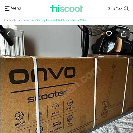
Menü
Giriş Yap
Anasayfa
onvo ov-012 x plus elektrikli scooter 1600w