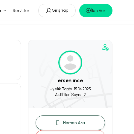
Giriş Yap
r
Servisler
İlan Ver
ersen ince
Üyelik Tarihi : 15.04.2025
Aktif İlan Sayısı : 2
Hemen Ara