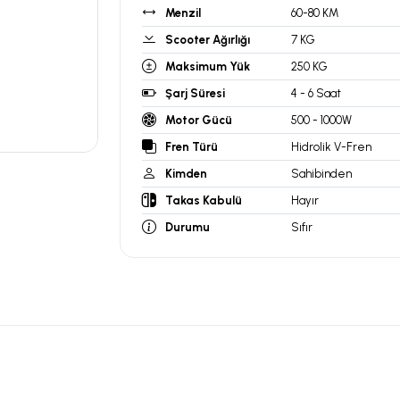
Menzil
60-80 KM
Scooter Ağırlığı
7 KG
Maksimum Yük
250 KG
Şarj Süresi
4 - 6 Saat
Motor Gücü
500 - 1000W
Fren Türü
Hidrolik V-Fren
Kimden
Sahibinden
Takas Kabulü
Hayır
Durumu
Sıfır