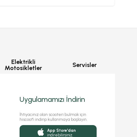
Elektrikli
Servisler
Motosikletler
Uygulamamızı İndirin
İhtiyacınız olan scooteri bulmak için
hiscoot'ı indirip kullanmaya başlayın.
App Store'dan
indirebilirsiniz.