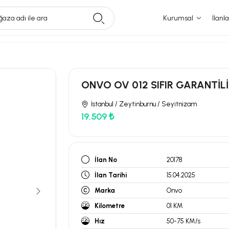
aza adı ile ara
Kurumsal
İlanla
ONVO OV 012 SIFIR GARANTİLİ
İstanbul / Zeytinburnu / Seyitnizam
19.509 ₺
İlan No
20178
İlan Tarihi
15.04.2025
Marka
Onvo
Kilometre
01 KM
Hız
50-75 KM/s