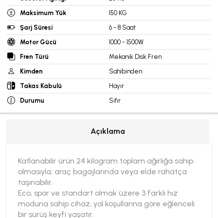
Maksimum Yük
150 KG
Şarj Süresi
6 - 8 Saat
Motor Gücü
1000 - 1500W
Fren Türü
Mekanik Disk Fren
Kimden
Sahibinden
Takas Kabulü
Hayır
Durumu
Sıfır
Açıklama
Katlanabilir ürün 24 kilogram toplam ağırlığa sahip
olmasıyla; araç bagajlarında veya elde rahatça
taşınabilir.
Eco, spor ve standart olmak üzere 3 farklı hız
moduna sahip cihaz, yol koşullarına göre eğlenceli
bir sürüş keyfi yaşatır.