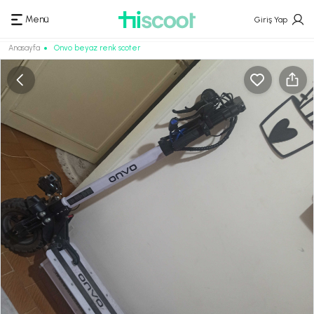
Menü
Giriş Yap
Anasayfa
Onvo beyaz renk scoter