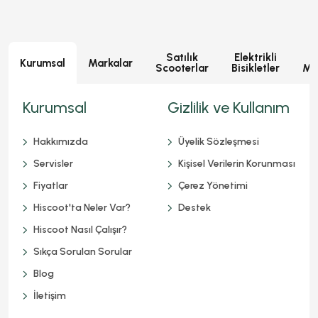
Satılık
Elektrikli
E
Kurumsal
Markalar
Scooterlar
Bisikletler
Mot
Kurumsal
Gizlilik ve Kullanım
Hakkımızda
Üyelik Sözleşmesi
Servisler
Kişisel Verilerin Korunması
Fiyatlar
Çerez Yönetimi
Hiscoot'ta Neler Var?
Destek
Hiscoot Nasıl Çalışır?
Sıkça Sorulan Sorular
Blog
İletişim