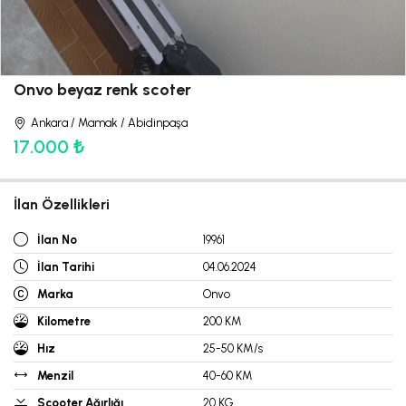
Onvo beyaz renk scoter
Ankara / Mamak / Abidinpaşa
17.000 ₺
İlan Özellikleri
İlan No
19961
İlan Tarihi
04.06.2024
Marka
Onvo
Kilometre
200 KM
Hız
25-50 KM/s
Menzil
40-60 KM
Scooter Ağırlığı
20 KG