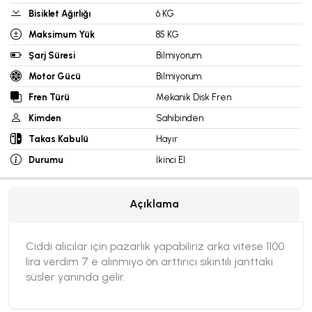
Bisiklet Ağırlığı
6 KG
Maksimum Yük
85 KG
Şarj Süresi
Bilmiyorum
Motor Gücü
Bilmiyorum
Fren Türü
Mekanik Disk Fren
Kimden
Sahibinden
Takas Kabulü
Hayır
Durumu
İkinci El
Açıklama
Ciddi alıcılar için pazarlık yapabiliriz arka vitese 1100
lira verdim 7 e alınmıyo ön arttırıcı sıkıntılı janttaki
süsler yanında gelir.