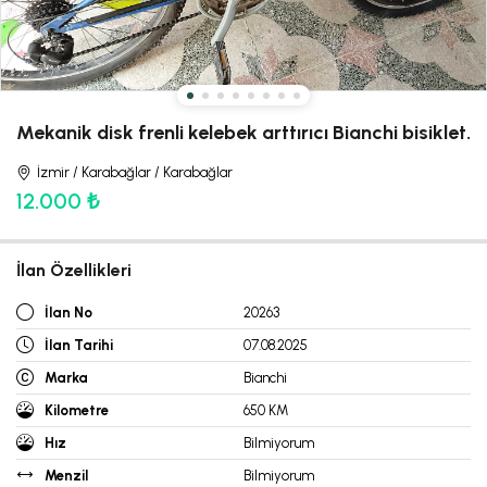
Mekanik disk frenli kelebek arttırıcı Bianchi bisiklet.
İzmir / Karabağlar / Karabağlar
12.000 ₺
İlan Özellikleri
İlan No
20263
İlan Tarihi
07.08.2025
Marka
Bianchi
Kilometre
650 KM
Hız
Bilmiyorum
Menzil
Bilmiyorum