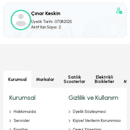
Çınar Keskin
Üyelik Tarihi : 07.08.2025
Aktif İlan Sayısı : 2
Satılık
Elektrikli
E
Kurumsal
Markalar
Scooterlar
Bisikletler
Mot
Kurumsal
Gizlilik ve Kullanım
Hakkımızda
Üyelik Sözleşmesi
Servisler
Kişisel Verilerin Korunması
Fiyatlar
Çerez Yönetimi