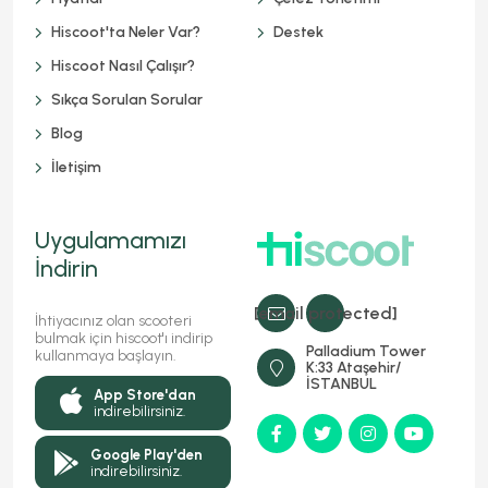
Hiscoot'ta Neler Var?
Destek
Hiscoot Nasıl Çalışır?
Sıkça Sorulan Sorular
Blog
İletişim
Uygulamamızı
İndirin
[email protected]
İhtiyacınız olan scooteri
bulmak için hiscoot'ı indirip
Palladium Tower
kullanmaya başlayın.
K:33 Ataşehir/
İSTANBUL
App Store'dan
indirebilirsiniz.
Google Play'den
indirebilirsiniz.