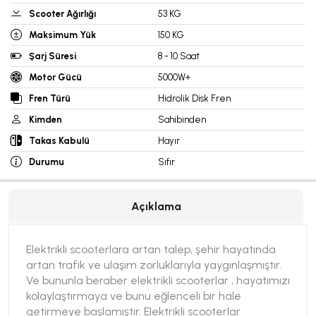
Scooter Ağırlığı
53 KG
Maksimum Yük
150 KG
Şarj Süresi
8 - 10 Saat
Motor Gücü
5000W+
Fren Türü
Hidrolik Disk Fren
Kimden
Sahibinden
Takas Kabulü
Hayır
Durumu
Sıfır
Açıklama
Elektrikli scooterlara artan talep, şehir hayatında
artan trafik ve ulaşım zorluklarıyla yaygınlaşmıştır.
Ve bununla beraber elektrikli scooterlar , hayatımızı
kolaylaştırmaya ve bunu eğlenceli bir hale
getirmeye başlamıştır. Elektrikli scooterlar