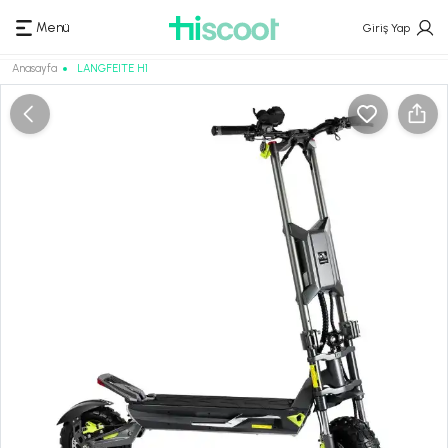
Menü
Giriş Yap
Anasayfa
LANGFEITE H1