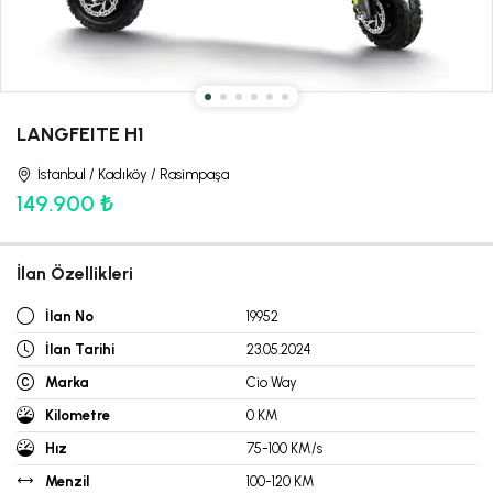
LANGFEITE H1
İstanbul / Kadıköy / Rasimpaşa
149.900 ₺
İlan Özellikleri
İlan No
19952
İlan Tarihi
23.05.2024
Marka
Cio Way
Kilometre
0 KM
Hız
75-100 KM/s
Menzil
100-120 KM