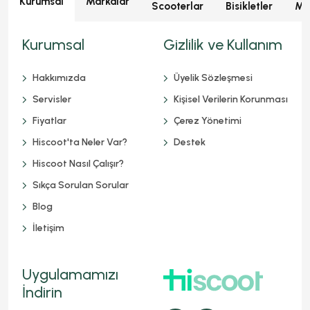
Kurumsal
Markalar
Scooterlar
Bisikletler
Mot
Kurumsal
Gizlilik ve Kullanım
Hakkımızda
Üyelik Sözleşmesi
Servisler
Kişisel Verilerin Korunması
Fiyatlar
Çerez Yönetimi
Hiscoot'ta Neler Var?
Destek
Hiscoot Nasıl Çalışır?
Sıkça Sorulan Sorular
Blog
İletişim
Uygulamamızı
İndirin