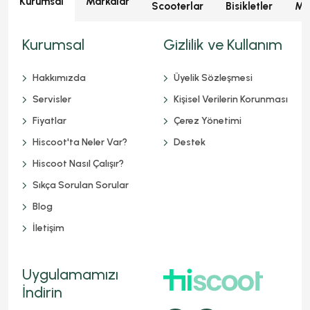
Kurumsal
Markalar
Scooterlar
Bisikletler
Mot
Kurumsal
Gizlilik ve Kullanım
Hakkımızda
Üyelik Sözleşmesi
Servisler
Kişisel Verilerin Korunması
Fiyatlar
Çerez Yönetimi
Hiscoot'ta Neler Var?
Destek
Hiscoot Nasıl Çalışır?
Sıkça Sorulan Sorular
Blog
İletişim
Uygulamamızı
İndirin