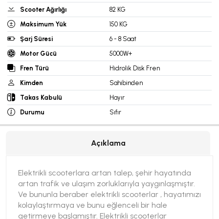
Scooter Ağırlığı
82 KG
Maksimum Yük
150 KG
Şarj Süresi
6 - 8 Saat
Motor Gücü
5000W+
Fren Türü
Hidrolik Disk Fren
Kimden
Sahibinden
Takas Kabulü
Hayır
Durumu
Sıfır
Açıklama
Elektrikli scooterlara artan talep, şehir hayatında
artan trafik ve ulaşım zorluklarıyla yaygınlaşmıştır.
Ve bununla beraber elektrikli scooterlar , hayatımızı
kolaylaştırmaya ve bunu eğlenceli bir hale
getirmeye başlamıştır. Elektrikli scooterlar