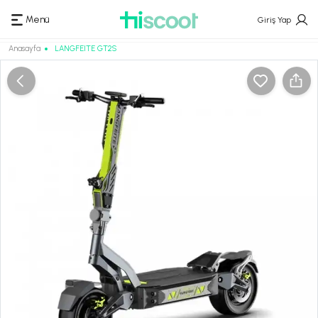
Menü
Giriş Yap
Anasayfa
LANGFEITE GT2S