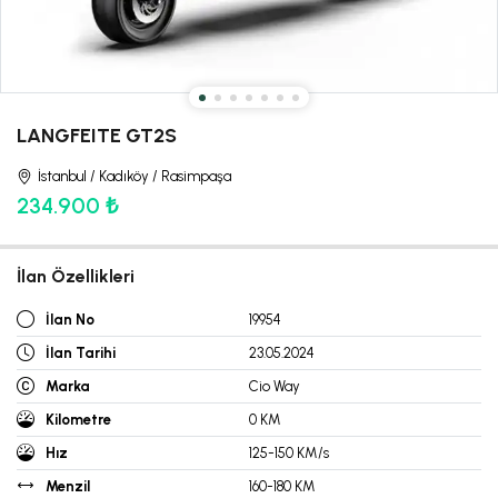
LANGFEITE GT2S
İstanbul / Kadıköy / Rasimpaşa
234.900 ₺
İlan Özellikleri
İlan No
19954
İlan Tarihi
23.05.2024
Marka
Cio Way
Kilometre
0 KM
Hız
125-150 KM/s
Menzil
160-180 KM