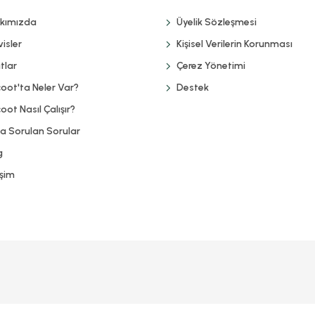
kımızda
Üyelik Sözleşmesi
isler
Kişisel Verilerin Korunması
tlar
Çerez Yönetimi
coot'ta Neler Var?
Destek
oot Nasıl Çalışır?
ça Sorulan Sorular
g
işim