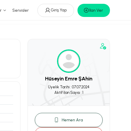
Giriş Yap
r
Servisler
İlan Ver
Hüseyin Emre ŞAhin
Üyelik Tarihi : 07.07.2024
Aktif İlan Sayısı : 1
Hemen Ara