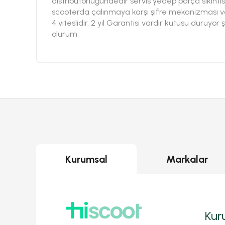
distribütörlüğündedir servis yedep parça sıkınt
scooterda çalınmaya karşı şifre mekanizması var
4 viteslidir. 2 yıl Garantisi vardır kutusu duruy
olurum
Kurumsal
Markalar
Kur