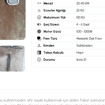
Menzil
20-40 KM
Scooter Ağırlığı
25 KG
Maksimum Yük
100 KG
Şarj Süresi
4 - 6 Saat
Motor Gücü
500 - 1000W
Fren Türü
Mekanik Disk Fren
Kimden
Sahibinden
Takas Kabulü
Hayır
Durumu
İkinci El
ç kullanmadım sıfır sayılır kullanmak için aldım fakat zaman