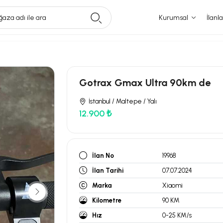
aza adı ile ara
Kurumsal
İlanla
Gotrax Gmax Ultra 90km de
İstanbul / Maltepe / Yalı
12.900 ₺
İlan No
19968
İlan Tarihi
07.07.2024
Marka
Xiaomi
Kilometre
90 KM
Hız
0-25 KM/s