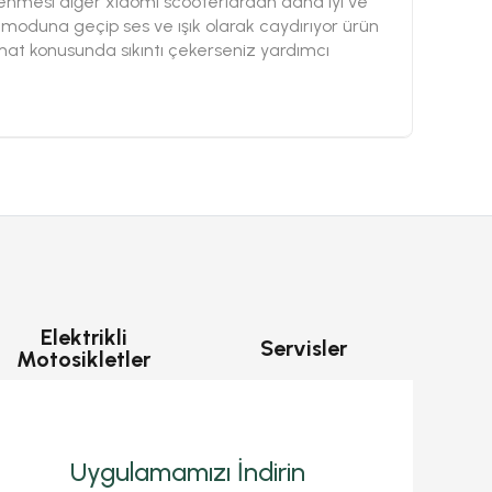
elenmesi diğer xiaomi scooterlardan daha iyi ve
 moduna geçip ses ve ışık olarak caydırıyor ürün
slimat konusunda sıkıntı çekerseniz yardımcı
Elektrikli
Servisler
Motosikletler
Uygulamamızı İndirin