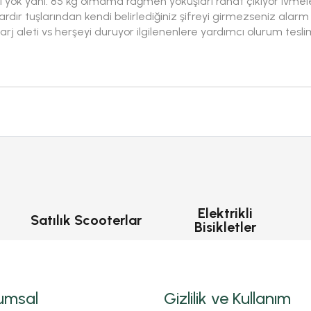
ısı yok yani. 85 kg olmama rağmen yokuşları rahat çıkıyor ivm
dır tuşlarından kendi belirlediğiniz şifreyi girmezseniz alarm
or şarj aleti vs herşeyi duruyor ilgilenenlere yardımcı olurum te
Elektrikli
Satılık Scooterlar
Bisikletler
umsal
Gizlilik ve Kullanım