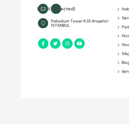
[email protected]
Hak
Serv
Palladium Tower K:33 Ataşehir/
İSTANBUL
Fiya
His
Hisc
Sık
Blo
İlet