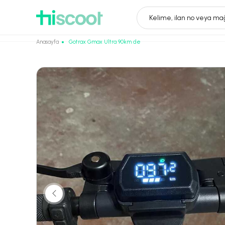
Kelime, ilan no veya mağ
Anasayfa
Gotrax Gmax Ultra 90km de