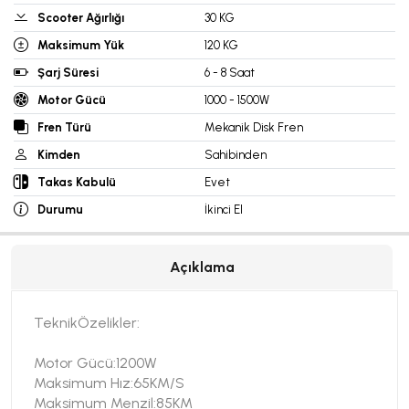
Scooter Ağırlığı
30 KG
Maksimum Yük
120 KG
Şarj Süresi
6 - 8 Saat
Motor Gücü
1000 - 1500W
Fren Türü
Mekanik Disk Fren
Kimden
Sahibinden
Takas Kabulü
Evet
Durumu
İkinci El
Açıklama
TeknikÖzelikler:
Motor Gücü:1200W
Maksimum Hız:65KM/S
Maksimum Menzil:85KM