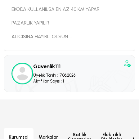
EKODA KULLANILSA EN AZ 40 KM YAPAR
PAZARLIK YAPILIR
ALICISINA HAYIRLI OLSUN ...
Güvenlik111
Üyelik Tarihi : 17.06.2026
Aktif İlan Sayısı : 1
Satılık
Elektrikli
E
Kurumsal
Markalar