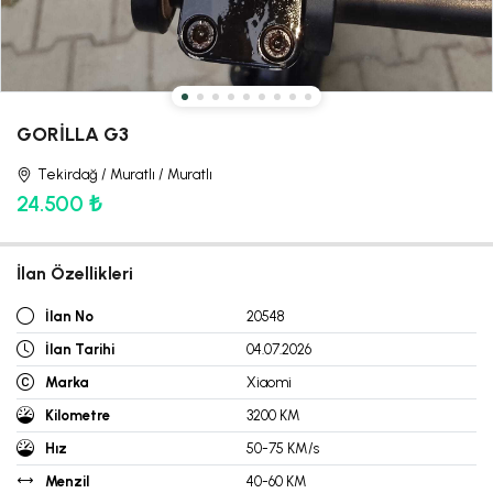
GORİLLA G3
Tekirdağ / Muratlı / Muratlı
24.500 ₺
İlan Özellikleri
İlan No
20548
İlan Tarihi
04.07.2026
Marka
Xiaomi
Kilometre
3200 KM
Hız
50-75 KM/s
Menzil
40-60 KM