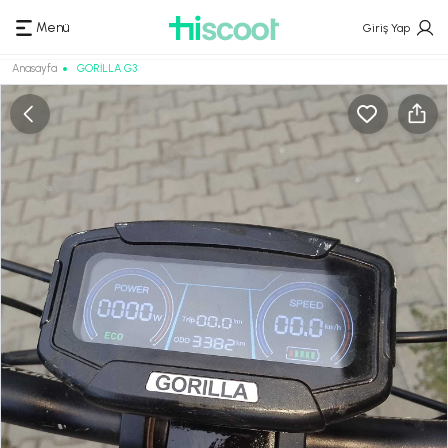
Menü
Giriş Yap
Anasayfa
GORİLLA G3