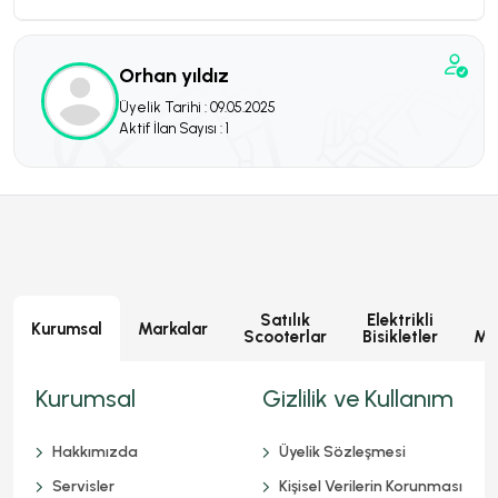
Orhan yıldız
Üyelik Tarihi : 09.05.2025
Aktif İlan Sayısı : 1
Satılık
Elektrikli
E
Kurumsal
Markalar
Scooterlar
Bisikletler
Mot
Kurumsal
Gizlilik ve Kullanım
Hakkımızda
Üyelik Sözleşmesi
Servisler
Kişisel Verilerin Korunması