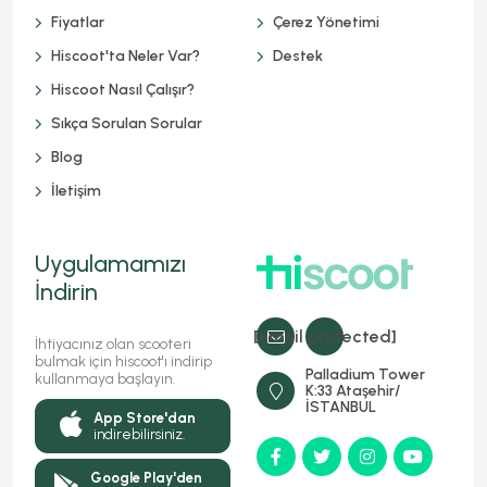
Fiyatlar
Çerez Yönetimi
Hiscoot'ta Neler Var?
Destek
Hiscoot Nasıl Çalışır?
Sıkça Sorulan Sorular
Blog
İletişim
Uygulamamızı
İndirin
[email protected]
İhtiyacınız olan scooteri
bulmak için hiscoot'ı indirip
Palladium Tower
kullanmaya başlayın.
K:33 Ataşehir/
İSTANBUL
App Store'dan
indirebilirsiniz.
Google Play'den