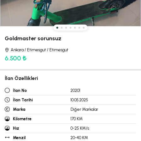
Goldmaster sorunsuz
Ankara / Etimesgut / Etimesgut
6.500 ₺
İlan Özellikleri
İlan No
20201
İlan Tarihi
10.05.2025
Marka
Diğer Markalar
Kilometre
170 KM
Hız
0-25 KM/s
Menzil
20-40 KM