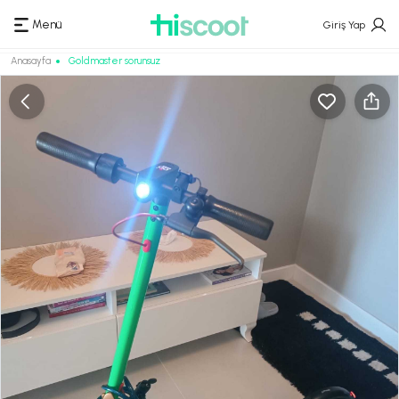
Menü
Giriş Yap
Anasayfa
Goldmaster sorunsuz