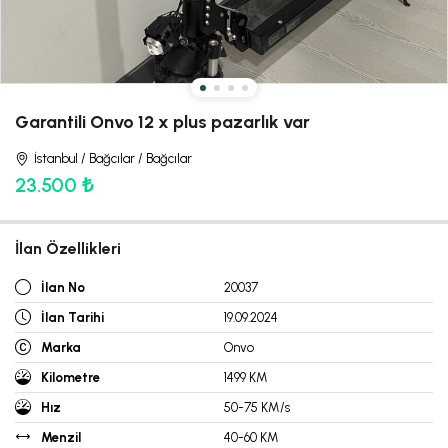
Garantili Onvo 12 x plus pazarlık var
İstanbul / Bağcılar / Bağcılar
23.500 ₺
İlan Özellikleri
İlan No
20037
İlan Tarihi
19.09.2024
Marka
Onvo
Kilometre
1499 KM
Hız
50-75 KM/s
Menzil
40-60 KM