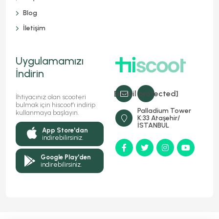
Blog
İletişim
Uygulamamızı
İndirin
[email protected]
İhtiyacınız olan scooteri
bulmak için hiscoot'ı indirip
Palladium Tower
kullanmaya başlayın.
K:33 Ataşehir/
İSTANBUL
App Store'dan
indirebilirsiniz.
Google Play'den
indirebilirsiniz.