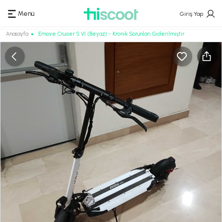
Menü
Giriş Yap
Anasayfa
Emove Cruiser S V1 (Beyaz) - Kronik Sorunları Giderilmiştir