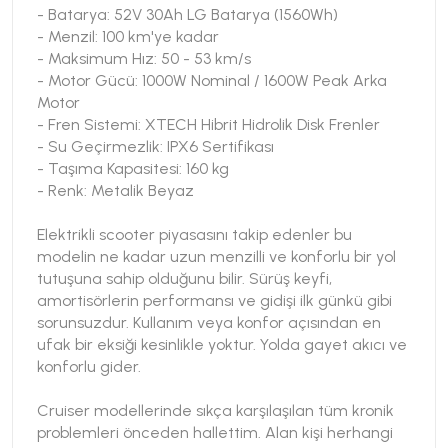
- Batarya: 52V 30Ah LG Batarya (1560Wh)
- Menzil: 100 km'ye kadar
- Maksimum Hız: 50 - 53 km/s
- Motor Gücü: 1000W Nominal / 1600W Peak Arka
Motor
- Fren Sistemi: XTECH Hibrit Hidrolik Disk Frenler
- Su Geçirmezlik: IPX6 Sertifikası
- Taşıma Kapasitesi: 160 kg
- Renk: Metalik Beyaz
Elektrikli scooter piyasasını takip edenler bu
modelin ne kadar uzun menzilli ve konforlu bir yol
tutuşuna sahip olduğunu bilir. Sürüş keyfi,
amortisörlerin performansı ve gidişi ilk günkü gibi
sorunsuzdur. Kullanım veya konfor açısından en
ufak bir eksiği kesinlikle yoktur. Yolda gayet akıcı ve
konforlu gider.
Cruiser modellerinde sıkça karşılaşılan tüm kronik
problemleri önceden hallettim. Alan kişi herhangi