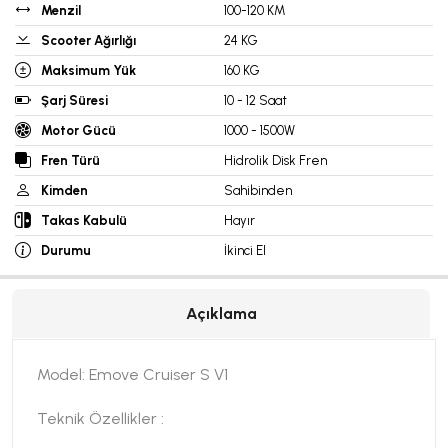
Menzil
100-120 KM
Scooter Ağırlığı
24 KG
Maksimum Yük
160 KG
Şarj Süresi
10 - 12 Saat
Motor Gücü
1000 - 1500W
Fren Türü
Hidrolik Disk Fren
Kimden
Sahibinden
Takas Kabulü
Hayır
Durumu
İkinci El
Açıklama
Model: Emove Cruiser S V1
Teknik Özellikler :