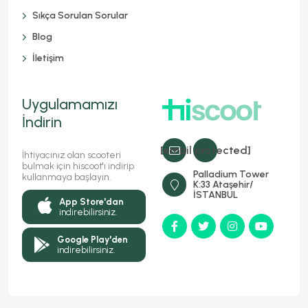
Sıkça Sorulan Sorular
Blog
İletişim
Uygulamamızı
İndirin
[email protected]
İhtiyacınız olan scooteri
bulmak için hiscoot'ı indirip
Palladium Tower
kullanmaya başlayın.
K:33 Ataşehir/
İSTANBUL
App Store'dan
indirebilirsiniz.
Google Play'den
indirebilirsiniz.