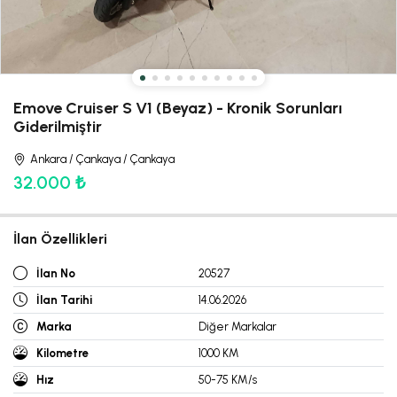
Emove Cruiser S V1 (Beyaz) - Kronik Sorunları
Giderilmiştir
Ankara / Çankaya / Çankaya
32.000 ₺
İlan Özellikleri
İlan No
20527
İlan Tarihi
14.06.2026
Marka
Diğer Markalar
Kilometre
1000 KM
Hız
50-75 KM/s