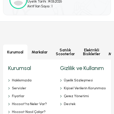
Üyelik Tarihi : 14.06.2026
Aktif İlan Sayısı : 1
Satılık
Elektrikli
E
Kurumsal
Markalar
Scooterlar
Bisikletler
Mot
Kurumsal
Gizlilik ve Kullanım
Hakkımızda
Üyelik Sözleşmesi
Servisler
Kişisel Verilerin Korunması
Fiyatlar
Çerez Yönetimi
Hiscoot'ta Neler Var?
Destek
Hiscoot Nasıl Çalışır?